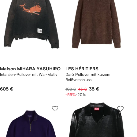
Maison MIHARA YASUHIRO
LES HÉRITIERS
Intarsien-Pullover mit Wal-Motiv
Daró Pullover mit kurzem
Reißverschluss
605 €
35 €
108 €
43 €
-55%
-20%