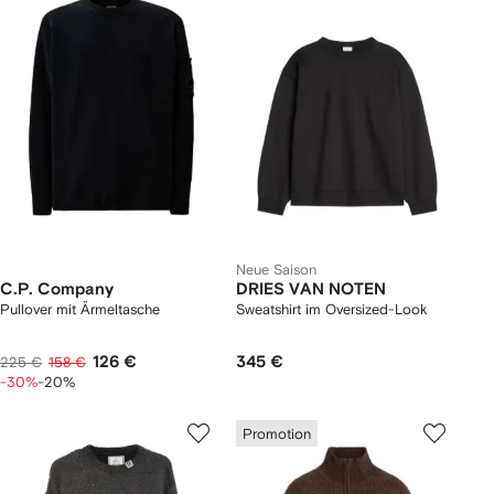
Neue Saison
C.P. Company
DRIES VAN NOTEN
Pullover mit Ärmeltasche
Sweatshirt im Oversized-Look
126 €
345 €
225 €
158 €
-30%
-20%
Promotion