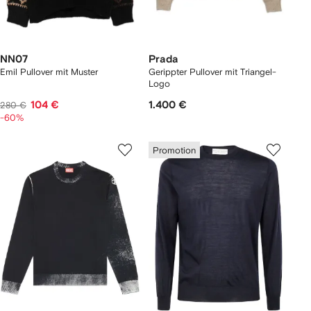
NN07
Prada
Emil Pullover mit Muster
Gerippter Pullover mit Triangel-
Logo
104 €
1.400 €
280 €
-60%
Promotion