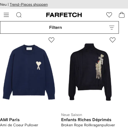
rierefreiheit
Neu |
Trend-Pieces shoppen
eiter zum
auptmenü
RFETCH
Filtern
Neue Saison
AMI Paris
Enfants Riches Déprimés
Ami de Coeur Pullover
Broken Rope Rollkragenpullover