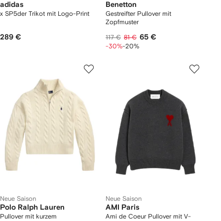
adidas
Benetton
x SP5der Trikot mit Logo-Print
Gestreifter Pullover mit
Zopfmuster
289 €
65 €
117 €
81 €
-30%
-20%
Neue Saison
Neue Saison
Polo Ralph Lauren
AMI Paris
Pullover mit kurzem
Ami de Coeur Pullover mit V-