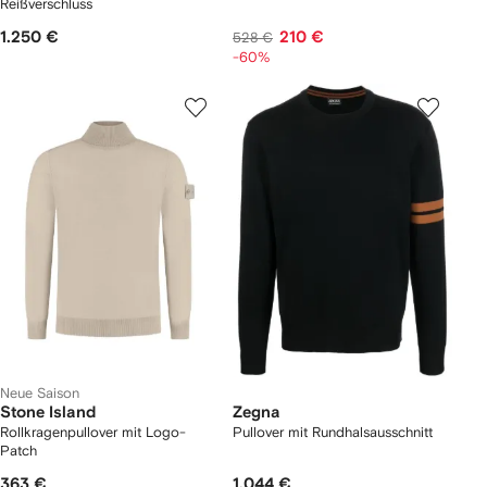
Reißverschluss
1.250 €
210 €
528 €
-60%
Neue Saison
Stone Island
Zegna
Rollkragenpullover mit Logo-
Pullover mit Rundhalsausschnitt
Patch
363 €
1.044 €