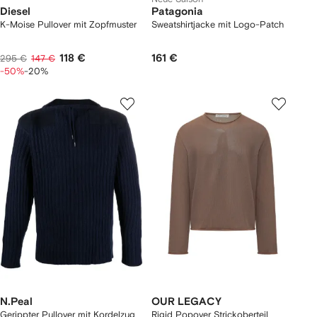
Diesel
Patagonia
K-Moise Pullover mit Zopfmuster
Sweatshirtjacke mit Logo-Patch
118 €
161 €
295 €
147 €
-50%
-20%
N.Peal
OUR LEGACY
Gerippter Pullover mit Kordelzug
Rigid Popover Strickoberteil