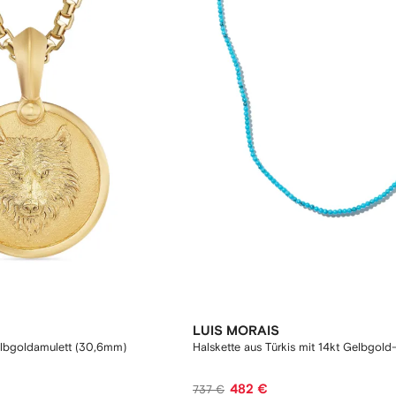
LUIS MORAIS
elbgoldamulett (30,6mm)
Halskette aus Türkis mit 14kt Gelbgol
482 €
737 €