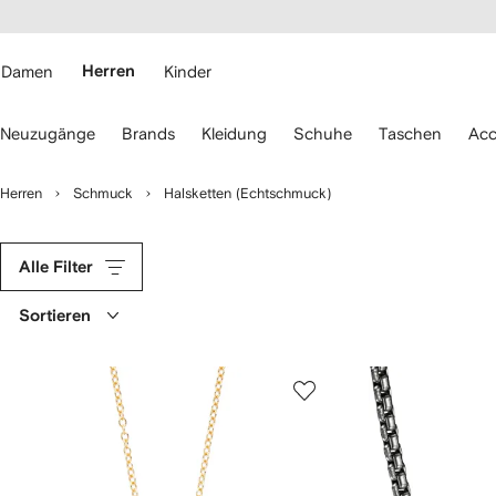
rierefreiheit
eiter zum
auptmenü
RFETCH
Damen
Herren
Kinder
erwenden
Neuzugänge
Brands
Kleidung
Schuhe
Taschen
Acc
ie
ie
eiltasten
Herren
Schmuck
Halsketten (Echtschmuck)
ur
avigation.
Alle Filter
Sortieren