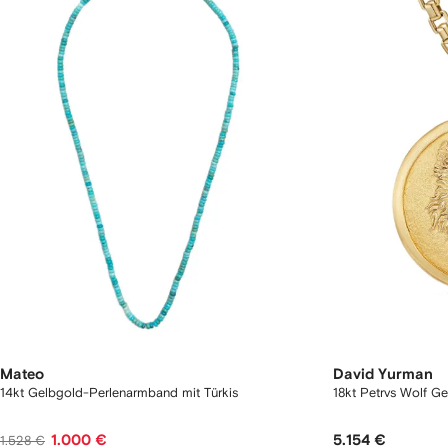
Mateo
David Yurman
14kt Gelbgold-Perlenarmband mit Türkis
18kt Petrvs Wolf G
1.000 €
5.154 €
1.528 €