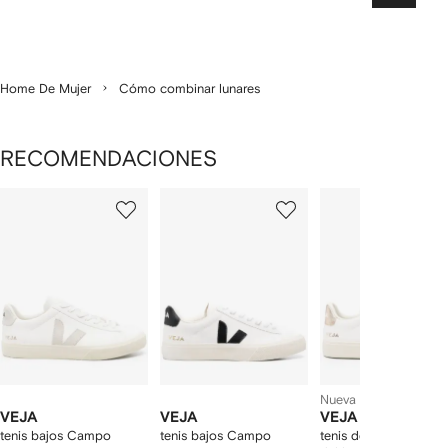
Home De Mujer
Cómo combinar lunares
RECOMENDACIONES
Mostrando
1
2
3
de
de
de
de
12
12
12
2
rtículos
Nueva temporada
VEJA
VEJA
VEJA
tenis bajos Campo
tenis bajos Campo
tenis de piel con par