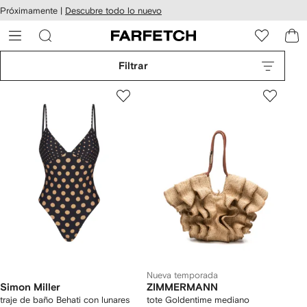
cesibilidad
Ir al
Próximamente |
Descubre todo lo nuevo
contenido
ARFETCH
principal
Filtrar
Nueva temporada
Simon Miller
ZIMMERMANN
traje de baño Behati con lunares
tote Goldentime mediano