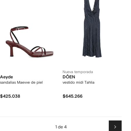
Nueva temporada
Aeyde
DÔEN
sandalias Maevve de piel
vestido midi Tahlia
$425.038
$645.266
1 de 4
Siguien