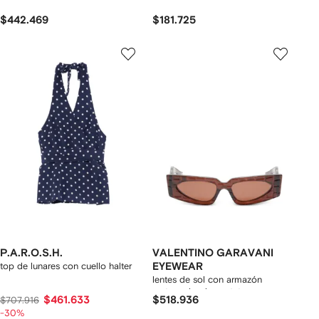
$442.469
$181.725
P.A.R.O.S.H.
VALENTINO GARAVANI
top de lunares con cuello halter
EYEWEAR
lentes de sol con armazón
rectangular de acetato
$461.633
$518.936
$707.916
-30%