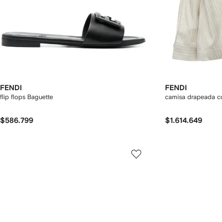
FENDI
FENDI
flip flops Baguette
camisa drapeada c
$586.799
$1.614.649