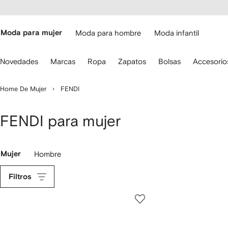
cesibilidad
Ir al
contenido
ARFETCH
principal
Moda para mujer
Moda para hombre
Moda infantil
iliza
Novedades
Marcas
Ropa
Zapatos
Bolsas
Accesorio
s
lechas
el
Home De Mujer
FENDI
eclado
ara
avegar.
FENDI para mujer
Mujer
Hombre
Filtros