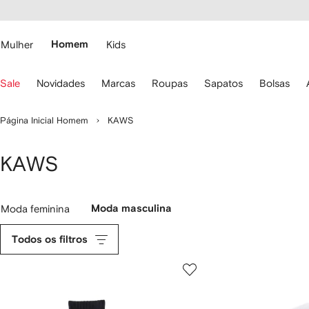
Pular
essibilidade
para o
 FARFETCH
conteúdo
principal
Mulher
Homem
Kids
se
Sale
Novidades
Marcas
Roupas
Sapatos
Bolsas
s
etas
o
Página Inicial Homem
KAWS
eclado
ara
avegar.
KAWS
Moda feminina
Moda masculina
Todos os filtros