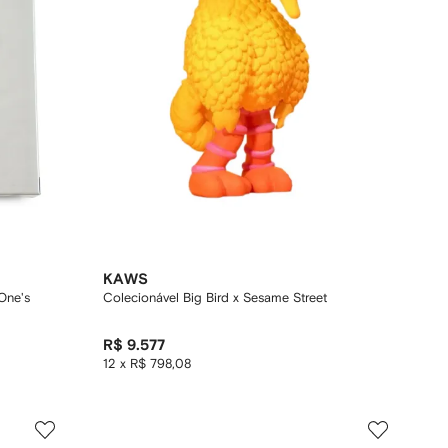
KAWS
One's
Colecionável Big Bird x Sesame Street
R$ 9.577
12 x R$ 798,08