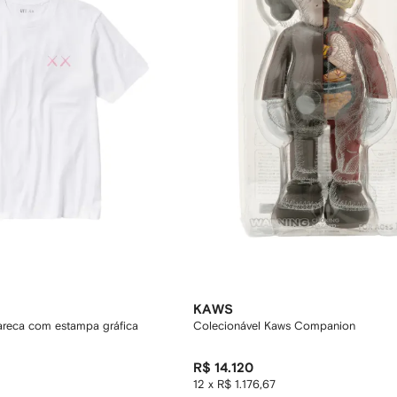
KAWS
areca com estampa gráfica
Colecionável Kaws Companion
2
R$ 14.120
12 x R$ 1.176,67