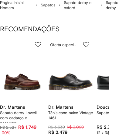
Página Inicial
Sapato derby e
Sapato
Sapatos
Homem
oxford
derby
RECOMENDAÇÕES
Mostrando
1
2
3
Oferta especial
de
de
de
de
12
12
12
2
tens
Dr. Martens
Dr. Martens
Doucal's
Sapato derby Lowell
Tênis cano baixo Vintage
Sapato derby de cou
com cadarço e
1461
pesponto
R$ 1.749
R$ 3.539
R$ 3.099
R$ 2.331
R$ 2.527
R$ 2.479
-30%
12 x R$ 194,25