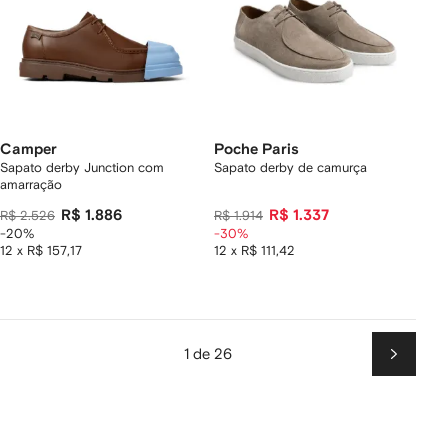
Camper
Poche Paris
Sapato derby Junction com
Sapato derby de camurça
amarração
R$ 1.886
R$ 1.337
R$ 2.526
R$ 1.914
-20%
-30%
12 x R$ 157,17
12 x R$ 111,42
1 de 26
Próxim