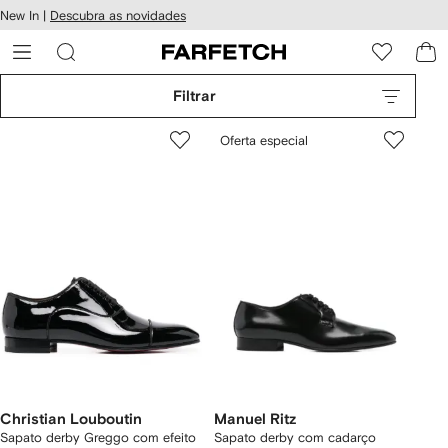
Pular
New In |
Descubra as novidades
essibilidade
para o
 FARFETCH
conteúdo
principal
Filtrar
Oferta especial
Christian Louboutin
Manuel Ritz
Sapato derby Greggo com efeito
Sapato derby com cadarço