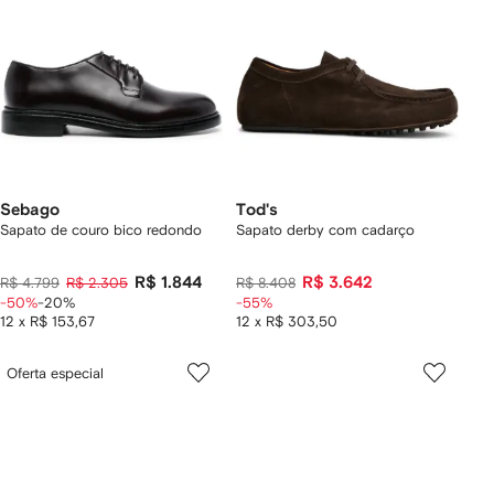
Sebago
Tod's
Sapato de couro bico redondo
Sapato derby com cadarço
R$ 1.844
R$ 3.642
R$ 4.799
R$ 2.305
R$ 8.408
-50%
-20%
-55%
12 x R$ 153,67
12 x R$ 303,50
Oferta especial