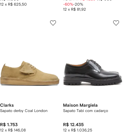
12 x R$ 625,50
-60%
-20%
12 x R$ 81,92
Clarks
Maison Margiela
Sapato derby Coal London
Sapato Tabi com cadarço
R$ 1.753
R$ 12.435
12 x R$ 146,08
12 x R$ 1.036,25