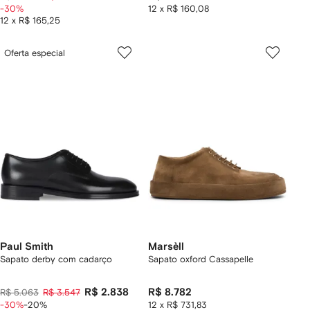
-30%
12 x R$ 160,08
12 x R$ 165,25
Oferta especial
Paul Smith
Marsèll
Sapato derby com cadarço
Sapato oxford Cassapelle
R$ 2.838
R$ 8.782
R$ 5.063
R$ 3.547
-30%
-20%
12 x R$ 731,83