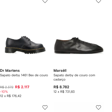
Dr Martens
Marsèll
Sapato derby 1461 Bex de couro
Sapato derby de couro com
cadarço
R$ 2.117
R$ 8.782
R$ 2.372
-10%
12 x R$ 731,83
12 x R$ 176,42