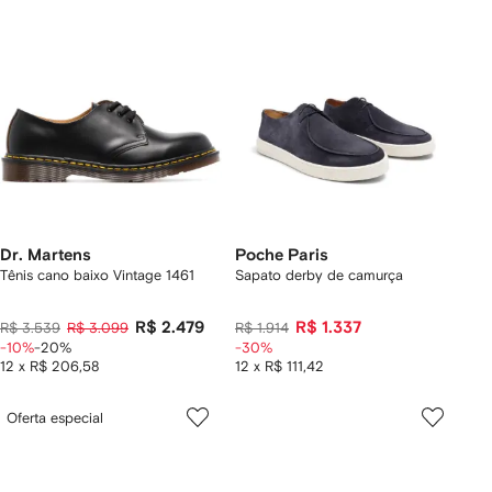
Dr. Martens
Poche Paris
Tênis cano baixo Vintage 1461
Sapato derby de camurça
R$ 2.479
R$ 1.337
R$ 3.539
R$ 3.099
R$ 1.914
-10%
-20%
-30%
12 x R$ 206,58
12 x R$ 111,42
Oferta especial