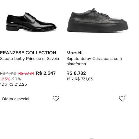
FRANZESE COLLECTION
Marsèll
Sapato berby Principe di Savoia
Sapato derby Cassapana com
plataforma
R$ 2.547
R$ 8.782
R$ 4.410
R$ 3.184
-25%
-20%
12 x R$ 731,83
12 x R$ 212,25
Oferta especial