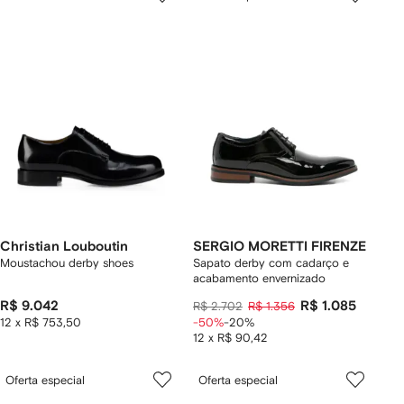
Christian Louboutin
SERGIO MORETTI FIRENZE
Moustachou derby shoes
Sapato derby com cadarço e
acabamento envernizado
R$ 9.042
R$ 1.085
R$ 2.702
R$ 1.356
12 x R$ 753,50
-50%
-20%
12 x R$ 90,42
Oferta especial
Oferta especial