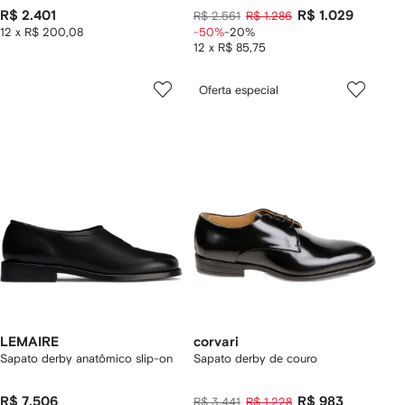
R$ 2.401
R$ 1.029
R$ 2.561
R$ 1.286
12 x R$ 200,08
-50%
-20%
12 x R$ 85,75
Oferta especial
LEMAIRE
corvari
Sapato derby anatômico slip-on
Sapato derby de couro
R$ 7.506
R$ 983
R$ 3.441
R$ 1.228