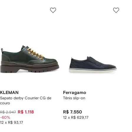
KLEMAN
Ferragamo
Sapato derby Courrier CG de
Tênis slip-on
couro
R$ 1.118
R$ 7.550
R$ 2.947
-60%
12 x R$ 629,17
12 x R$ 93,17