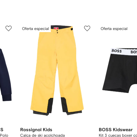
3
4
Oferta especial
Oferta especial
de
de
12
12
DS
Rossignol Kids
BOSS Kidswear
Polo
Calça de ski acolchoada
Kit 3 cuecas boxer 