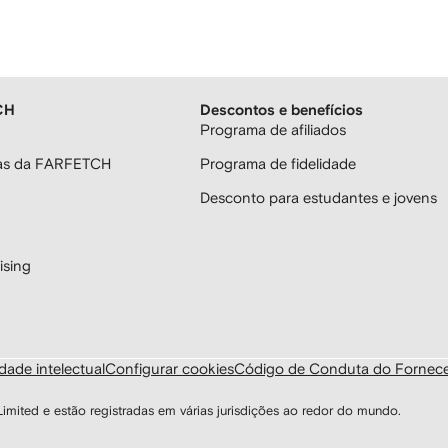
CH
Descontos e benefícios
Programa de afiliados
ras da FARFETCH
Programa de fidelidade
Desconto para estudantes e jovens
sing
dade intelectual
Configurar cookies
Código de Conduta do Fornec
ted e estão registradas em várias jurisdições ao redor do mundo.