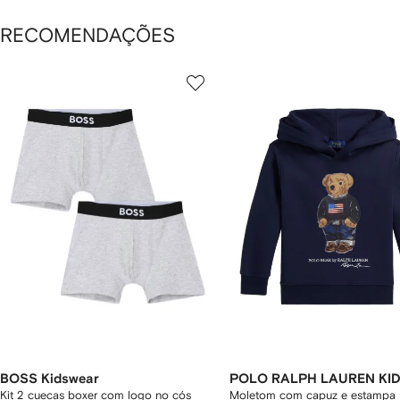
RECOMENDAÇÕES
ostrando
1
2
de
de
e
12
12
2
tens
BOSS Kidswear
POLO RALPH LAUREN KI
Kit 2 cuecas boxer com logo no cós
Moletom com capuz e estampa 