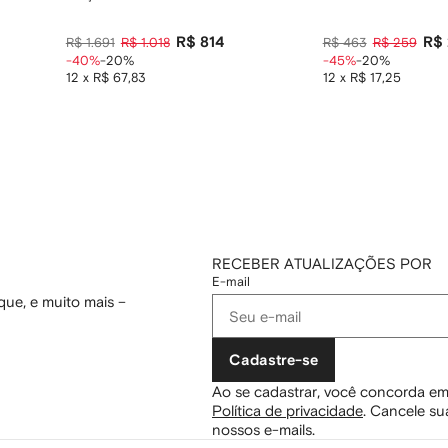
R$ 814
R$
R$ 1.691
R$ 1.018
R$ 463
R$ 259
-40%
-20%
-45%
-20%
12 x R$ 67,83
12 x R$ 17,25
RECEBER ATUALIZAÇÕES POR
E-mail
ue, e muito mais –
Cadastre-se
Ao se cadastrar, você concorda em
Política de privacidade
.
Cancele sua
nossos e-mails.