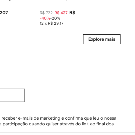
 207
R$ 350
R$ 722
R$ 437
R$ 441
R
-40%
-20%
-25%
-20
12 x R$ 29,17
12 x R$ 2
Explore mais
 receber e-mails de marketing e confirma que leu o nossa
 participação quando quiser através do link ao final dos