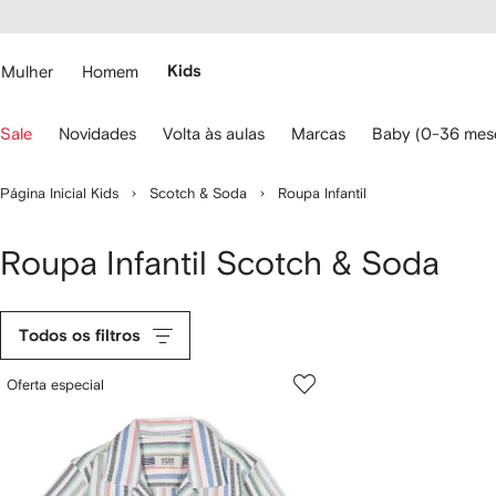
Pular
essibilidade
para o
 FARFETCH
conteúdo
principal
Mulher
Homem
Kids
se
Sale
Novidades
Volta às aulas
Marcas
Baby (0-36 mes
s
etas
o
Página Inicial Kids
Scotch & Soda
Roupa Infantil
eclado
ara
avegar.
Roupa Infantil Scotch & Soda
Todos os filtros
Oferta especial