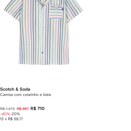
Scotch & Soda
Camisa com colarinho e listra
R$ 710
R$ 1.473
R$ 887
-40%
-20%
12 x R$ 59,17