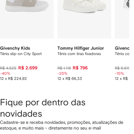
Givenchy Kids
Tommy Hilfiger Junior
Givenchy
Tênis slip-on City Sport
Tênis com tiras fixadoras
Tênis com 
R$ 2.699
R$ 796
R$ 4.525
R$ 1.118
R$ 5.619
-40%
-25%
-15%
12 x R$ 224,92
12 x R$ 66,33
12 x R$ 3
Fique por dentro das
novidades
Cadastre-se e receba novidades, promoções, atualizações de
estoque, e muito mais – diretamente no seu e-mail