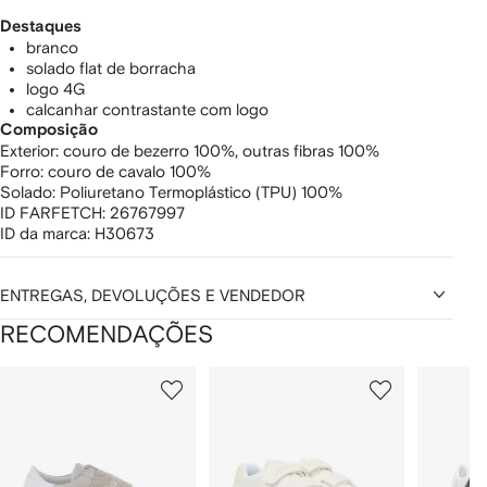
Destaques
branco
solado flat de borracha
logo 4G
calcanhar contrastante com logo
Composição
Exterior:
couro de bezerro 100%,
outras fibras 100%
Forro:
couro de cavalo 100%
Solado:
Poliuretano Termoplástico (TPU) 100%
ID FARFETCH:
26767997
ID da marca:
H30673
ENTREGAS, DEVOLUÇÕES E VENDEDOR
RECOMENDAÇÕES
Mostrando
1
2
3
de
de
de
de
12
12
12
2
tens