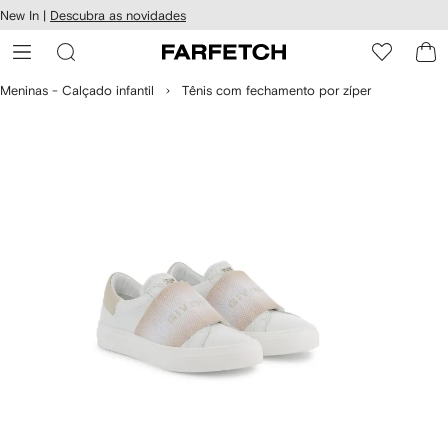
Pular
New In |
Descubra as novidades
essibilidade
para o
 FARFETCH
conteúdo
principal
Meninas - Calçado infantil
Tênis com fechamento por zíper