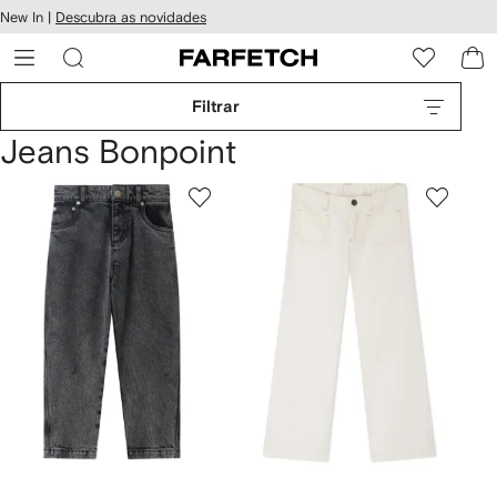
Pular
New In |
Descubra as novidades
essibilidade
para o
 FARFETCH
conteúdo
principal
Filtrar
Jeans Bonpoint