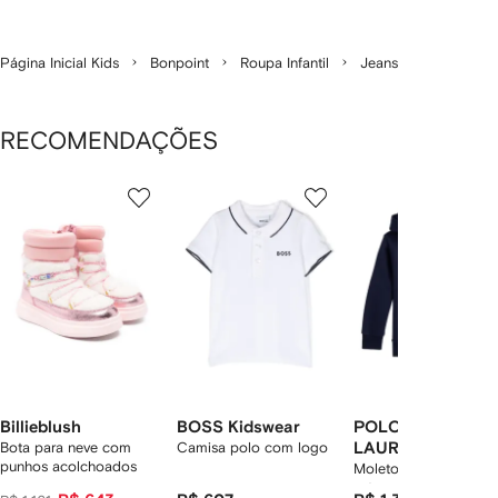
Página Inicial Kids
Bonpoint
Roupa Infantil
Jeans
RECOMENDAÇÕES
Mostrando
1
2
3
de
de
de
de
12
12
12
2
tens
Billieblush
BOSS Kidswear
POLO RALPH
Bota para neve com
Camisa polo com logo
LAUREN KIDS
punhos acolchoados
Moletom com capuz 
estampa Polo Bear