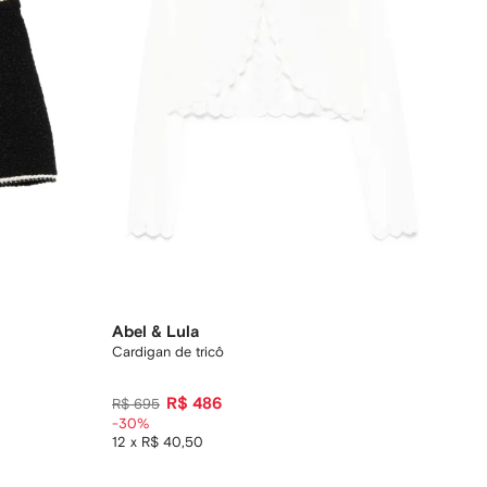
Abel & Lula
Cardigan de tricô
R$ 486
R$ 695
-30%
12 x R$ 40,50