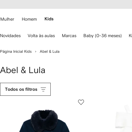
Pular
essibilidade
para o
 FARFETCH
conteúdo
principal
Mulher
Homem
Kids
se
Novidades
Volta às aulas
Marcas
Baby (0-36 meses)
K
s
etas
o
Página Inicial Kids
Abel & Lula
eclado
ara
avegar.
Abel & Lula
Todos os filtros