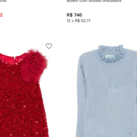
oral
Bolero com botões ondulados
02
R$ 746
12 x R$ 62,17