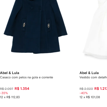
Abel & Lula
Abel & Lula
Casaco com pelos na gola e corrente
Vestido com detalh
R$ 1.354
R$ 1.21
R$ 2.097
R$ 2.023
-35%
-40%
12 x R$ 112,83
12 x R$ 101,08