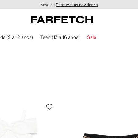
New In |
Descubra as novidades
ids (2 a 12 anos)
Teen (13 a 16 anos)
Sale