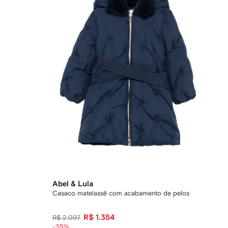
Abel & Lula
Casaco matelassê com acabamento de pelos
R$ 1.354
R$ 2.097
-35%