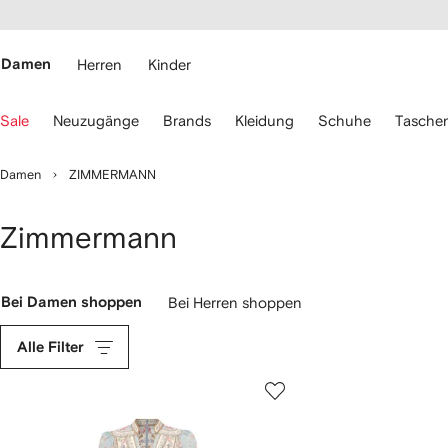
rierefreiheit
eiter zum
auptmenü
RFETCH
Damen
Herren
Kinder
erwenden
Sale
Neuzugänge
Brands
Kleidung
Schuhe
Tasche
ie
ie
eiltasten
Damen
ZIMMERMANN
ur
avigation.
Zimmermann
Bei Damen shoppen
Bei Herren shoppen
Alle Filter