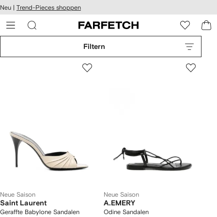
rierefreiheit
Neu |
Trend-Pieces shoppen
eiter zum
auptmenü
RFETCH
Filtern
Neue Saison
Neue Saison
Saint Laurent
A.EMERY
Geraffte Babylone Sandalen
Odine Sandalen