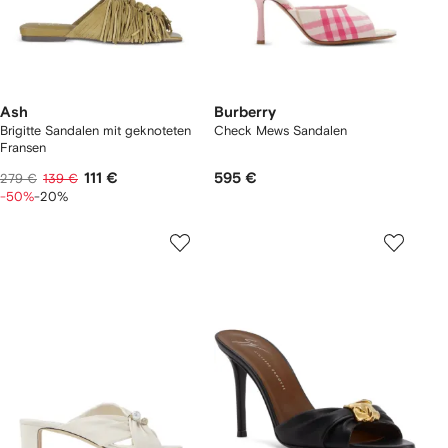
Ash
Burberry
Brigitte Sandalen mit geknoteten
Check Mews Sandalen​
Fransen
111 €
595 €
279 €
139 €
-50%
-20%