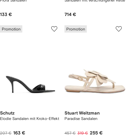
Flora Sandalen
Sandalen mit verschlungener Kette
133 €
714 €
Promotion
Promotion
Schutz
Stuart Weitzman
Elodie Sandalen mit Kroko-Effekt
Paradise Sandalen
163 €
255 €
207 €
457 €
319 €