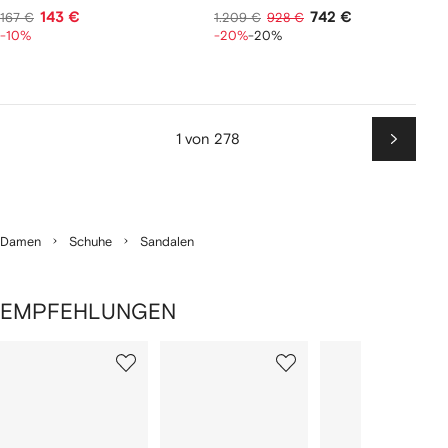
143 €
742 €
167 €
1.209 €
928 €
-10%
-20%
-20%
1 von 278
Weiter
Damen
Schuhe
Sandalen
EMPFEHLUNGEN
1
2
3
von
von
von
von
2
12
12
12
rtikel(n)
zeigen