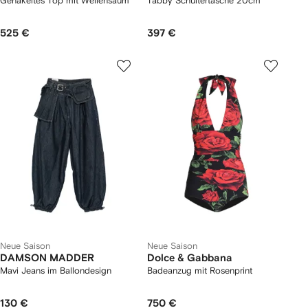
Gehäkeltes Top mit Wellensaum
Tabby Schultertasche 20cm
525 €
397 €
Neue Saison
Neue Saison
DAMSON MADDER
Dolce & Gabbana
Mavi Jeans im Ballondesign
Badeanzug mit Rosenprint
130 €
750 €