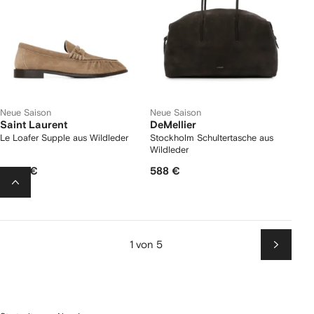
Neue Saison
Neue Saison
Saint Laurent
DeMellier
Le Loafer Supple aus Wildleder
Stockholm Schultertasche aus
Wildleder
1.048 €
588 €
1 von 5
Weiter