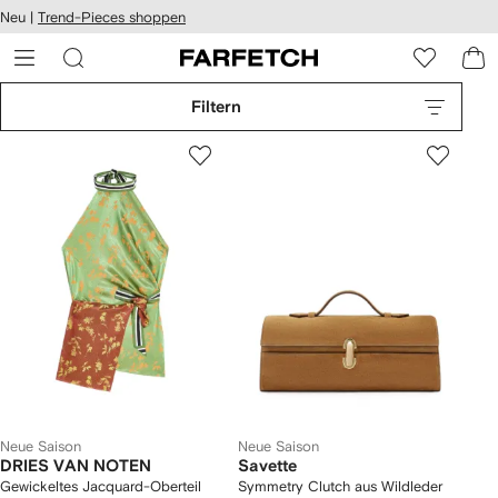
rierefreiheit
Neu |
Trend-Pieces shoppen
eiter zum
auptmenü
RFETCH
Filtern
Neue Saison
Neue Saison
DRIES VAN NOTEN
Savette
Gewickeltes Jacquard-Oberteil
Symmetry Clutch aus Wildleder