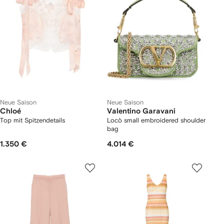
Neue Saison
Neue Saison
Chloé
Valentino Garavani
Top mit Spitzendetails
Locò small embroidered shoulder
bag
1.350 €
4.014 €