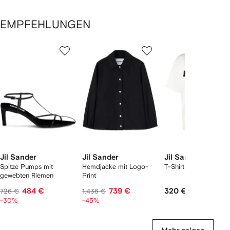
EMPFEHLUNGEN
1
2
3
von
von
von
von
2
12
12
12
rtikel(n)
zeigen
Jil Sander
Jil Sander
Jil Sander
Spitze Pumps mit
Hemdjacke mit Logo-
T-Shirt mit Logo-Prin
gewebten Riemen
Print
484 €
739 €
320 €
726 €
1.436 €
-30%
-45%