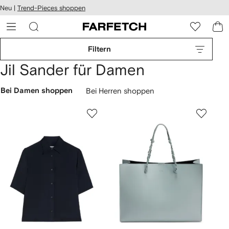
rierefreiheit
Neu |
Trend-Pieces shoppen
eiter zum
auptmenü
RFETCH
Filtern
Jil Sander für Damen
Bei Damen shoppen
Bei Herren shoppen