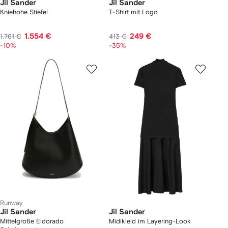
Jil Sander
Jil Sander
Kniehohe Stiefel
T-Shirt mit Logo
1.554 €
249 €
1.761 €
413 €
-10%
-35%
Runway
Jil Sander
Jil Sander
Mittelgroße Eldorado
Midikleid im Layering-Look