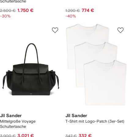
Schultertasche
1.750 €
774 €
2.500 €
1.290 €
-30%
-40%
Jil Sander
Jil Sander
Mittelgroße Voyage
T-Shirt mit Logo-Patch (3er-Set)
Schultertasche
3.021 €
332 €
3.900 €
347 €