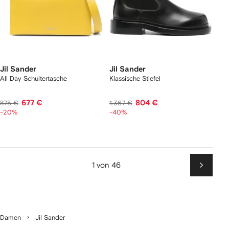
Jil Sander
Jil Sander
All Day Schultertasche
Klassische Stiefel
677 €
804 €
875 €
1.367 €
-20%
-40%
1 von 46
Weiter
Damen
Jil Sander