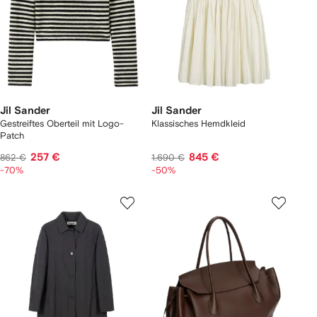
Jil Sander
Jil Sander
Gestreiftes Oberteil mit Logo-
Klassisches Hemdkleid
Patch
257 €
845 €
862 €
1.690 €
-70%
-50%