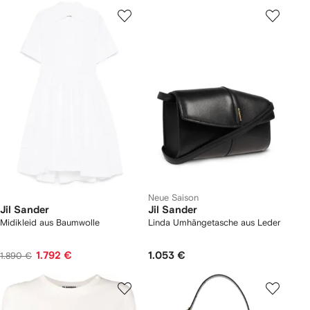
Neue Saison
Jil Sander
Jil Sander
Midikleid aus Baumwolle
Linda Umhängetasche aus Leder
1.792 €
1.053 €
1.890 €