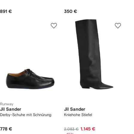
891 €
350 €
Runway
Jil Sander
Jil Sander
Derby-Schuhe mit Schnürung
Kniehohe Stiefel
778 €
1.145 €
2.083 €