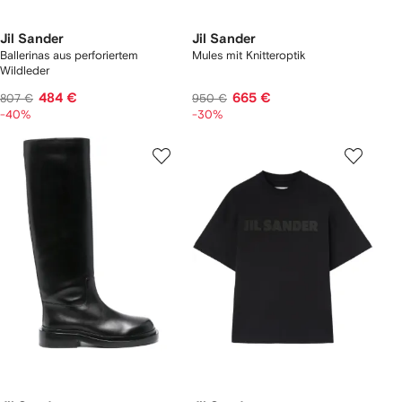
Jil Sander
Jil Sander
Ballerinas aus perforiertem
Mules mit Knitteroptik
Wildleder
484 €
665 €
807 €
950 €
-40%
-30%