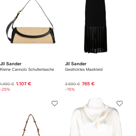
Jil Sander
Jil Sander
Kleine Cannolo Schultertasche
Gestricktes Maxikleid
1.107 €
765 €
1.490 €
3.690 €
-25%
-75%