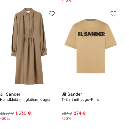
-45%
Jil Sander
Jil Sander
Hemdkleid mit glattem Kragen
T-Shirt mit Logo-Print
1.630 €
274 €
3.257 €
387 €
-50%
-25%