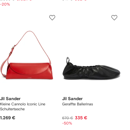
-20%
Jil Sander
Jil Sander
Kleine Cannolo Iconic Line
Geraffte Ballerinas
Schultertasche
1.269 €
335 €
670 €
-50%