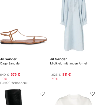
Jil Sander
Jil Sander
Cage Sandalen
Midikleid mit langen Ärmeln
575 €
811 €
640 €
1.623 €
-10%
-50%
Für
400 €
shoppen