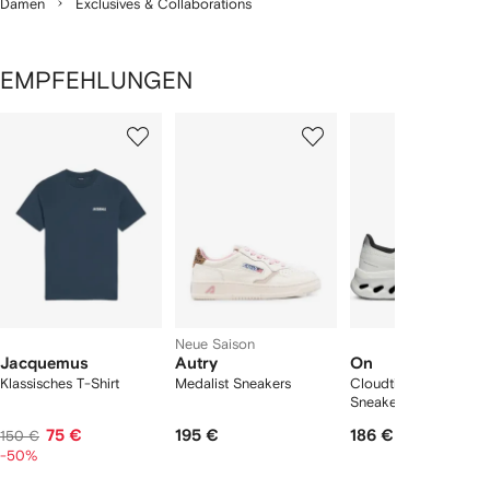
Damen
Exclusives & Collaborations
EMPFEHLUNGEN
1
2
3
von
von
von
von
2
12
12
12
rtikel(n)
zeigen
Neue Saison
Jacquemus
Autry
On
Klassisches T-Shirt
Medalist Sneakers
Cloudtilt "Black/Ivory
Sneakers
75 €
195 €
186 €
150 €
-50%