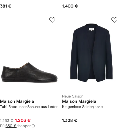
381 €
1.400 €
Neue Saison
Maison Margiela
Maison Margiela
Tabi Babouche-Schuhe aus Leder
Kragenlose Seidenjacke
1.203 €
1.328 €
1.263 €
Für
850 €
shoppen