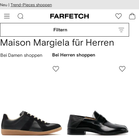
rierefreiheit
Neu |
Trend-Pieces shoppen
eiter zum
auptmenü
RFETCH
Filtern
Maison Margiela für Herren
Bei Damen shoppen
Bei Herren shoppen