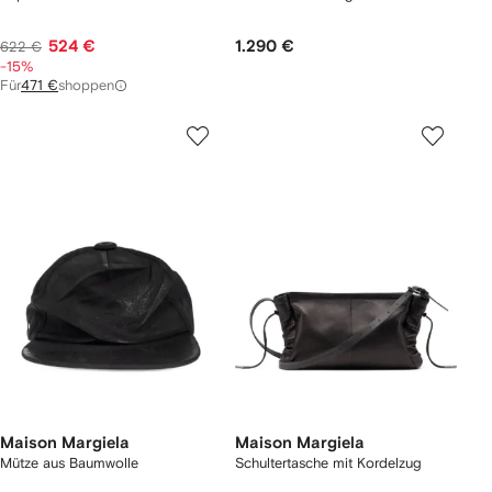
524 €
1.290 €
622 €
-15%
Für
471 €
shoppen
Maison Margiela
Maison Margiela
Mütze aus Baumwolle
Schultertasche mit Kordelzug