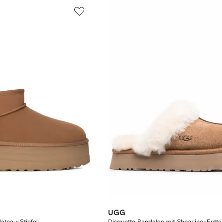
UGG
lateau-Stiefel
Disquette Sandalen mit Shearling-Futte