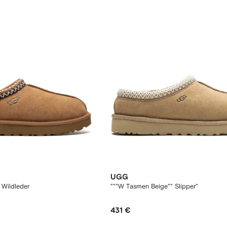
UGG
 Wildleder
"""W Tasmen Beige"" Slipper"
431 €