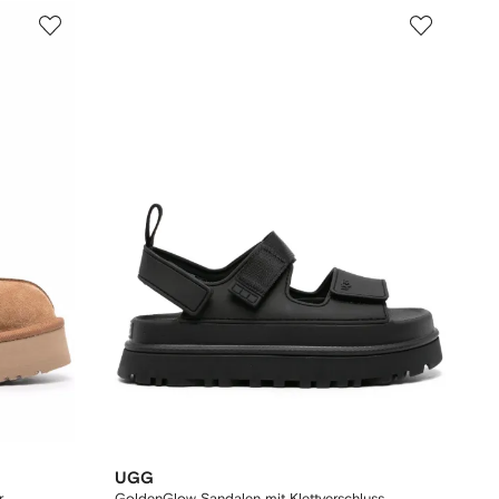
UGG
r
GoldenGlow Sandalen mit Klettverschluss