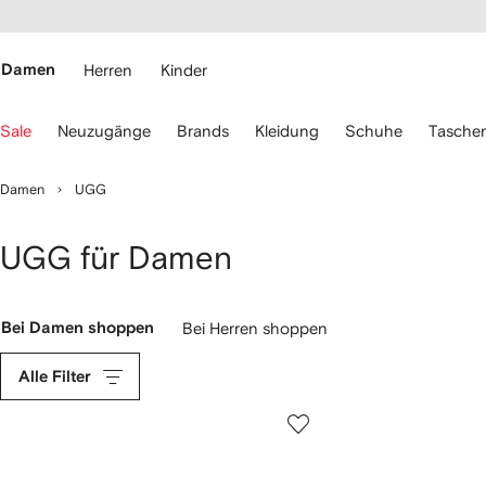
rierefreiheit
eiter zum
auptmenü
RFETCH
Damen
Herren
Kinder
erwenden
Sale
Neuzugänge
Brands
Kleidung
Schuhe
Tasche
ie
ie
eiltasten
Damen
UGG
ur
avigation.
UGG für Damen
Bei Damen shoppen
Bei Herren shoppen
Alle Filter