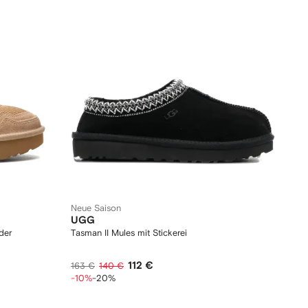
Neue Saison
UGG
der
Tasman II Mules mit Stickerei
112 €
163 €
140 €
-10%
-20%