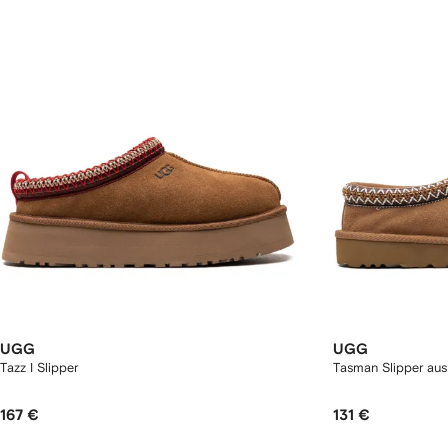
UGG
UGG
Tazz I Slipper
Tasman Slipper aus
167 €
131 €