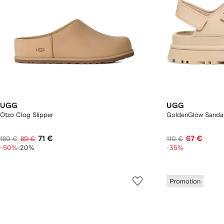
UGG
UGG
Otzo Clog Slipper
GoldenGlow Sandale
71 €
67 €
180 €
89 €
110 €
-50%
-20%
-35%
Promotion