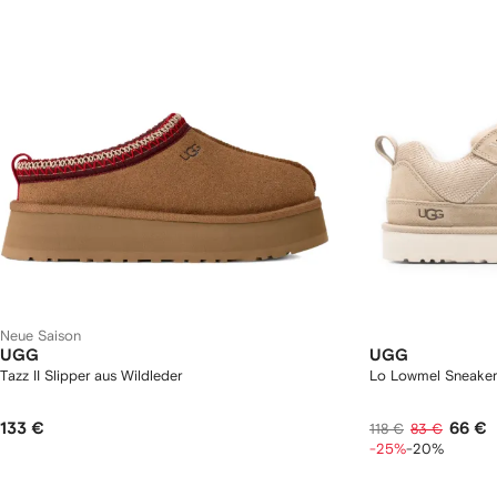
Neue Saison
UGG
UGG
Tazz II Slipper aus Wildleder
Lo Lowmel Sneaker
133 €
66 €
118 €
83 €
-25%
-20%