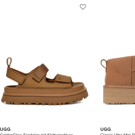
UGG
UGG
GoldenGlow Sandalen mit Klettverschluss
Classic Ultra Mini P