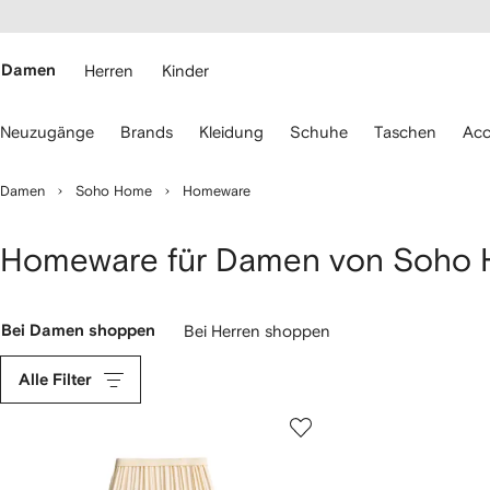
rierefreiheit
eiter zum
auptmenü
RFETCH
Damen
Herren
Kinder
erwenden
Neuzugänge
Brands
Kleidung
Schuhe
Taschen
Acc
ie
ie
eiltasten
Damen
Soho Home
Homeware
ur
avigation.
Homeware für Damen von Soho
Bei Damen shoppen
Bei Herren shoppen
Alle Filter