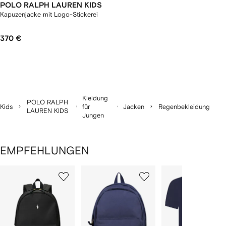
POLO RALPH LAUREN KIDS
Kapuzenjacke mit Logo-Stickerei
370 €
Kleidung
POLO RALPH
Kids
für
Jacken
Regenbekleidung
LAUREN KIDS
Jungen
EMPFEHLUNGEN
1
2
3
von
von
von
von
2
12
12
12
rtikel(n)
zeigen