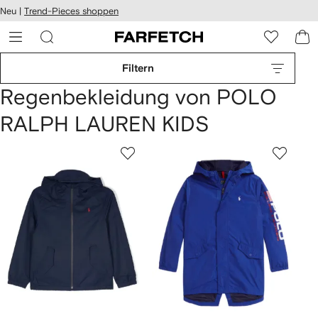
rierefreiheit
Neu |
Trend-Pieces shoppen
eiter zum
auptmenü
RFETCH
Filtern
Regenbekleidung von POLO
RALPH LAUREN KIDS