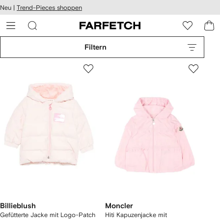
rierefreiheit
Neu |
Trend-Pieces shoppen
eiter zum
auptmenü
RFETCH
Filtern
Billieblush
Moncler
Gefütterte Jacke mit Logo-Patch
Hiti Kapuzenjacke mit