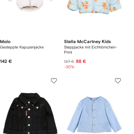
Molo
Stella McCartney Kids
Gesteppte Kapuzenjacke
Steppjacke mit Eichhörnchen-
Print
142 €
88 €
127 €
-30%