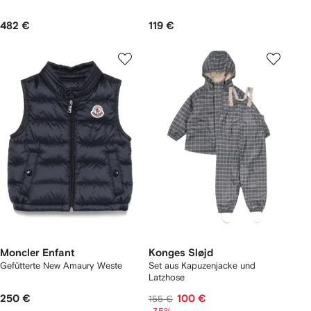
482 €
119 €
Moncler Enfant
Konges Sløjd
Gefütterte New Amaury Weste
Set aus Kapuzenjacke und
Latzhose
250 €
100 €
155 €