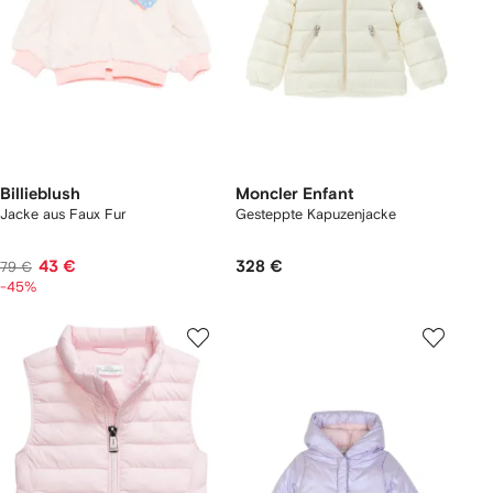
Billieblush
Moncler Enfant
Jacke aus Faux Fur
Gesteppte Kapuzenjacke
43 €
328 €
79 €
-45%