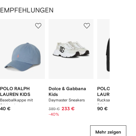
EMPFEHLUNGEN
1
2
3
von
von
von
von
2
12
12
12
rtikel(n)
zeigen
POLO RALPH
Dolce & Gabbana
POLO RALPH
LAUREN KIDS
Kids
LAUREN KIDS
Baseballkappe mit
Daymaster Sneakers
Rucksack mit Logo-
Stickerei
Stickerei
40 €
233 €
90 €
389 €
-40%
Mehr zeigen