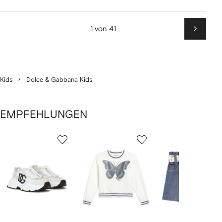
1 von 41
Weiter
Kids
Dolce & Gabbana Kids
EMPFEHLUNGEN
1
2
3
von
von
von
von
10
10
10
10
rtikel(n)
zeigen