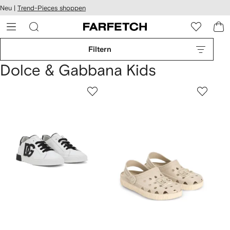
rierefreiheit
Neu |
Trend-Pieces shoppen
eiter zum
auptmenü
RFETCH
Filtern
Dolce & Gabbana Kids