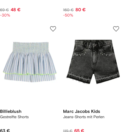
48 €
80 €
69 €
160 €
-30%
-50%
Billieblush
Marc Jacobs Kids
Gestreifte Shorts
Jeans-Shorts mit Perlen
63 €
65 €
119 €