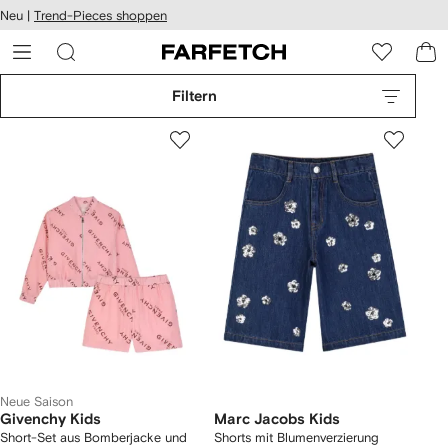
rierefreiheit
Neu |
Trend-Pieces shoppen
eiter zum
auptmenü
RFETCH
Filtern
Neue Saison
Givenchy Kids
Marc Jacobs Kids
Short-Set aus Bomberjacke und
Shorts mit Blumenverzierung