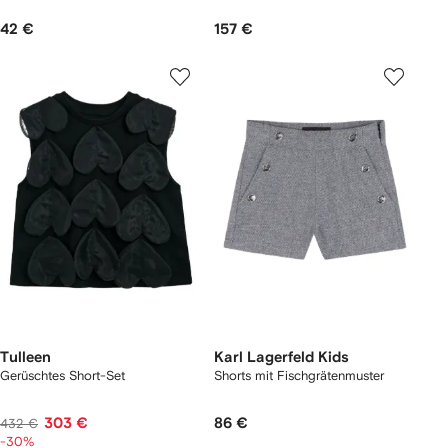
42 €
157 €
Tulleen
Karl Lagerfeld Kids
Gerüschtes Short-Set
Shorts mit Fischgrätenmuster
303 €
86 €
432 €
-30%