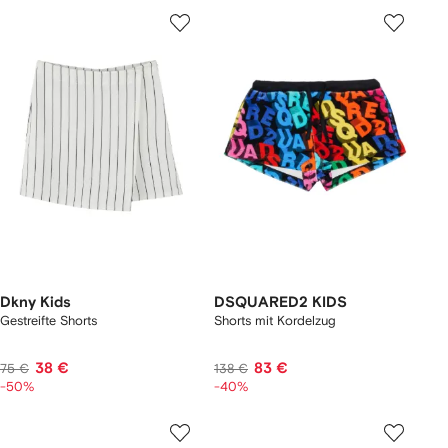
Dkny Kids
DSQUARED2 KIDS
Gestreifte Shorts
Shorts mit Kordelzug
38 €
83 €
75 €
138 €
-50%
-40%