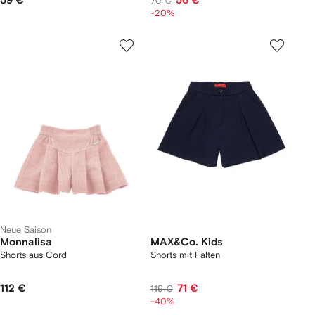
59 €
56 €
70 €
-20%
Neue Saison
Monnalisa
MAX&Co. Kids
Shorts aus Cord
Shorts mit Falten
112 €
71 €
119 €
-40%