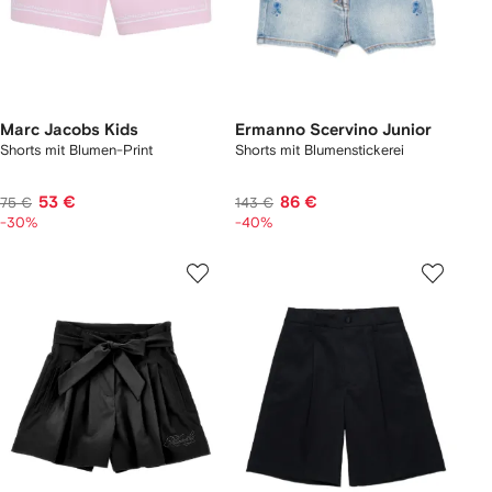
Marc Jacobs Kids
Ermanno Scervino Junior
Shorts mit Blumen-Print
Shorts mit Blumenstickerei
53 €
86 €
75 €
143 €
-30%
-40%