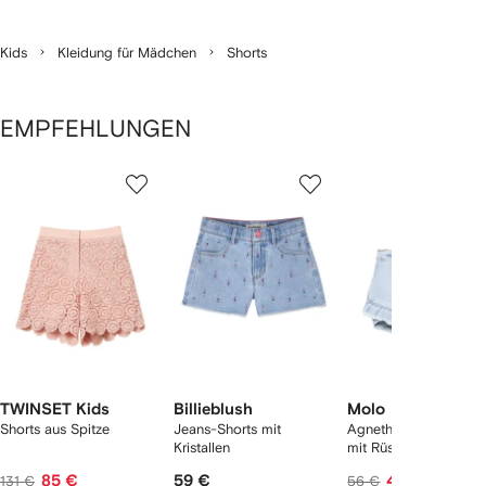
Kids
Kleidung für Mädchen
Shorts
EMPFEHLUNGEN
1
2
3
von
von
von
von
2
12
12
12
rtikel(n)
zeigen
TWINSET Kids
Billieblush
Molo
Shorts aus Spitze
Jeans-Shorts mit
Agnetha Jeans-Short
Kristallen
mit Rüschen
85 €
59 €
46 €
131 €
56 €