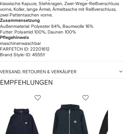
klassische Kapuze, Stehkragen, Zwei-Wege-Reißverschluss
vorne, Koller, lange Ärmel, Ärmeltasche mit Reißverschluss,
zwei Pattentaschen vorne.
Zusammensetzung
Außenmaterial:
Polyester 84%,
Baumwolle 16%
Futter:
Polyamid 100%,
Daunen 100%
Pflegehinweis
maschinenwaschbar
FARFETCH ID:
22201612
Brand Style-ID:
4555Y
VERSAND, RETOUREN & VERKÄUFER
EMPFEHLUNGEN
1
2
3
von
von
von
von
2
12
12
12
rtikel(n)
zeigen