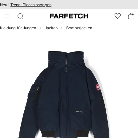
rierefreiheit
Neu |
Trend-Pieces shoppen
eiter zum
auptmenü
RFETCH
Kleidung für Jungen
Jacken
Bomberjacken