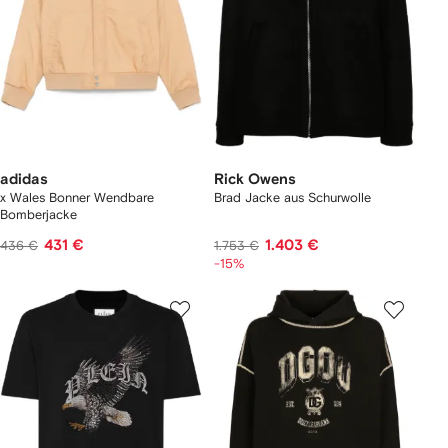
adidas
Rick Owens
x Wales Bonner Wendbare
Brad Jacke aus Schurwolle
Bomberjacke
431 €
1.403 €
436 €
1.753 €
-15%