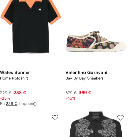
Wales Bonner
Valentino Garavani
Home Poloshirt
Bay By Bay Sneakers
238 €
369 €
329 €
679 €
-25%
-45%
Für
236 €
shoppen