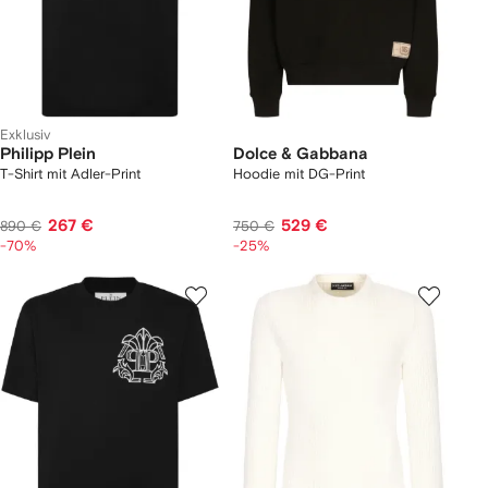
Exklusiv
Philipp Plein
Dolce & Gabbana
T-Shirt mit Adler-Print
Hoodie mit DG-Print
267 €
529 €
890 €
750 €
-70%
-25%