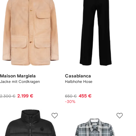
Maison Margiela
Casablanca
Jacke mit Cordkragen
Halbhohe Hose
2.199 €
455 €
2.300 €
650 €
-30%