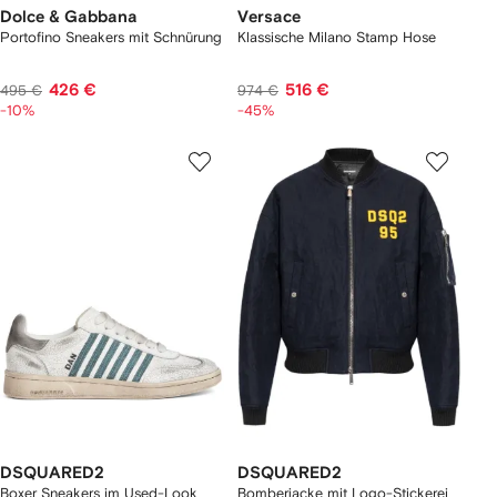
Dolce & Gabbana
Versace
Portofino Sneakers mit Schnürung
Klassische Milano Stamp Hose
426 €
516 €
495 €
974 €
-10%
-45%
DSQUARED2
DSQUARED2
Boxer Sneakers im Used-Look
Bomberjacke mit Logo-Stickerei