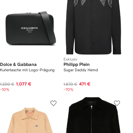
Exklusiv
Dolce & Gabbana
Philipp Plein
Kuriertasche mit Logo-Prägung
Sugar Daddy Hemd
1.077 €
471 €
1.200 €
1.570 €
-10%
-70%