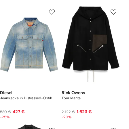
Diesel
Rick Owens
Jeansjacke in Distressed-Optik
Tour Mantel
427 €
1.623 €
580 €
2.122 €
-25%
-20%