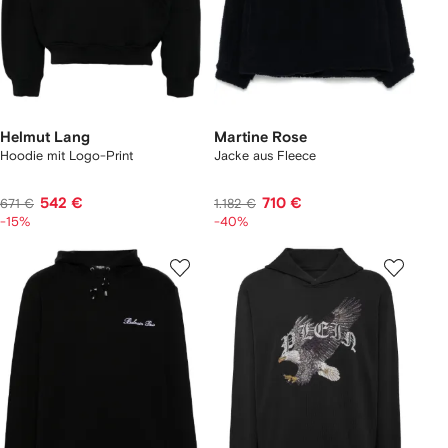
Helmut Lang
Martine Rose
Hoodie mit Logo-Print
Jacke aus Fleece
542 €
710 €
671 €
1.182 €
-15%
-40%