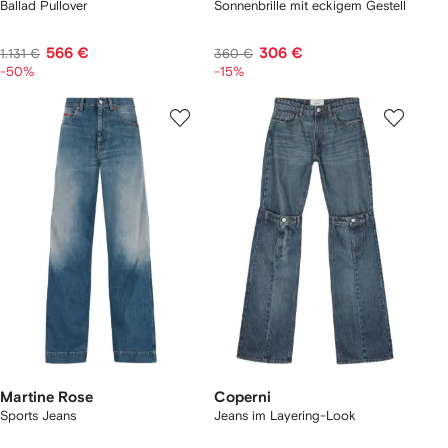
Ballad Pullover
Sonnenbrille mit eckigem Gestell
566 €
306 €
1.131 €
360 €
-50%
-15%
Martine Rose
Coperni
Sports Jeans
Jeans im Layering-Look