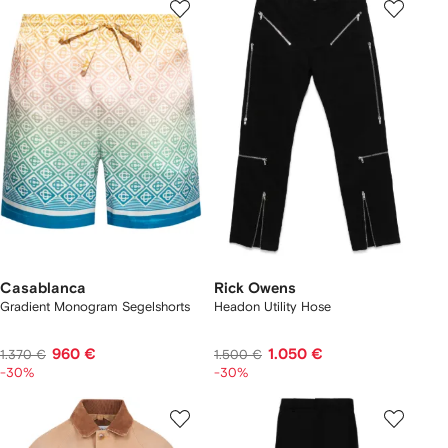
Casablanca
Rick Owens
Gradient Monogram Segelshorts
Headon Utility Hose
960 €
1.050 €
1.370 €
1.500 €
-30%
-30%