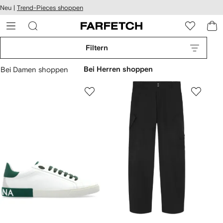
rierefreiheit
Neu |
Trend-Pieces shoppen
eiter zum
auptmenü
RFETCH
Filtern
Bei Damen shoppen
Bei Herren shoppen