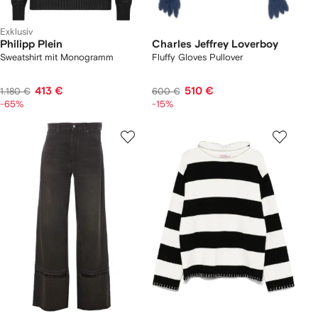
Exklusiv
Philipp Plein
Charles Jeffrey Loverboy
Sweatshirt mit Monogramm
Fluffy Gloves Pullover
413 €
510 €
1.180 €
600 €
-65%
-15%