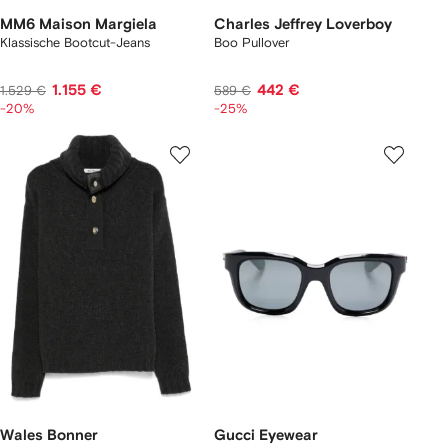
MM6 Maison Margiela
Charles Jeffrey Loverboy
Klassische Bootcut-Jeans
Boo Pullover
1.155 €
442 €
1.529 €
589 €
-20%
-25%
Wales Bonner
Gucci Eyewear