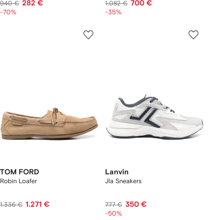
282 €
700 €
940 €
1.082 €
-70%
-35%
TOM FORD
Lanvin
Robin Loafer
Jla Sneakers
1.271 €
350 €
1.336 €
777 €
-50%