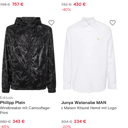
757 €
430 €
798 €
732 €
-40%
Exklusiv
Philipp Plein
Junya Watanabe MAN
Windbreaker mit Camouflage-
x Maison Kitsuné Hemd mit Logo
Print
343 €
234 €
980 €
304 €
-65%
-20%