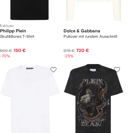
Exklusiv
Philipp Plein
Dolce & Gabbana
Skull&Bones T-Shirt
Pullover mit rundem Ausschnitt
150 €
720 €
500 €
979 €
-70%
-25%