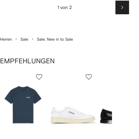
1 von 2
Weiter
Herren
Sale
Sale: New in to Sale
EMPFEHLUNGEN
1
2
3
von
von
von
von
2
12
12
12
rtikel(n)
zeigen