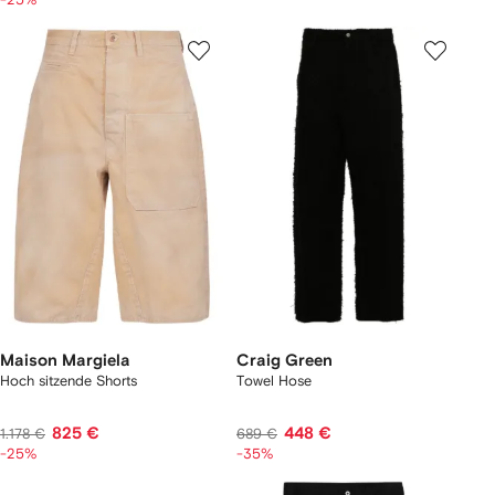
Maison Margiela
Craig Green
Hoch sitzende Shorts
Towel Hose
825 €
448 €
1.178 €
689 €
-25%
-35%