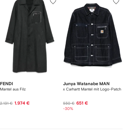
FENDI
Junya Watanabe MAN
Mantel aus Filz
x Carhartt Mantel mit Logo-Patch
1.974 €
651 €
2.131 €
930 €
-30%