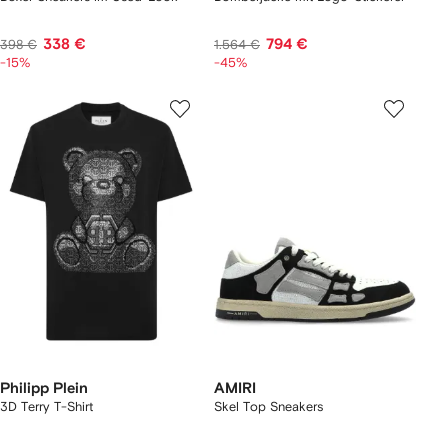
338 €
794 €
398 €
1.564 €
-15%
-45%
Philipp Plein
AMIRI
3D Terry T-Shirt
Skel Top Sneakers