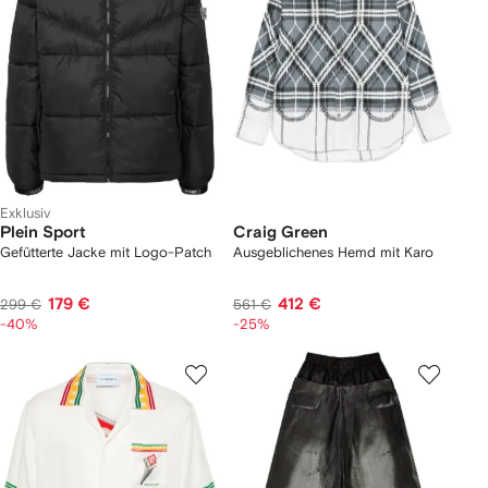
Exklusiv
Plein Sport
Craig Green
Gefütterte Jacke mit Logo-Patch
Ausgeblichenes Hemd mit Karo
179 €
412 €
299 €
561 €
-40%
-25%