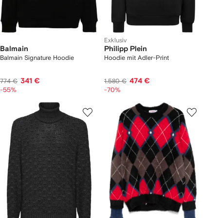
Exklusiv
Balmain
Philipp Plein
Balmain Signature Hoodie
Hoodie mit Adler-Print
341 €
474 €
774 €
1.580 €
-55%
-70%