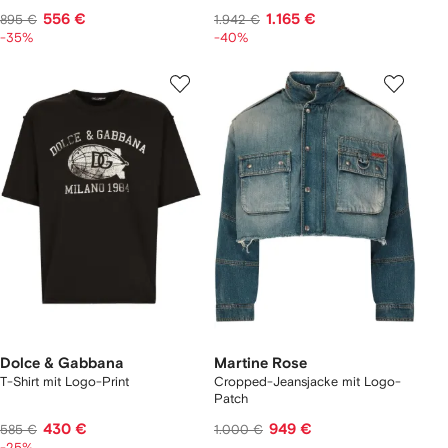
556 €
1.165 €
895 €
1.942 €
-35%
-40%
Dolce & Gabbana
Martine Rose
T-Shirt mit Logo-Print
Cropped-Jeansjacke mit Logo-
Patch
430 €
949 €
585 €
1.000 €
-25%