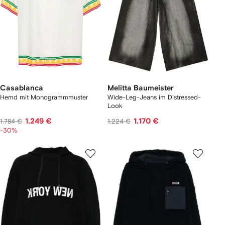
Casablanca
Melitta Baumeister
Hemd mit Monogrammmuster
Wide-Leg-Jeans im Distressed-
Look
1.249 €
1.170 €
1.784 €
1.224 €
-30%