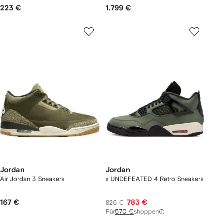
223 €
1.799 €
Jordan
Jordan
Air Jordan 3 Sneakers
x UNDEFEATED 4 Retro Sneakers
167 €
783 €
826 €
Für
570 €
shoppen