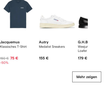
rtikel(n)
zeigen
Jacquemus
Autry
G.H.Bass
Klassisches T-Shirt
Medalist Sneakers
Weejuns Larson Penn
Loafer
75 €
155 €
179 €
150 €
-50%
Mehr zeigen