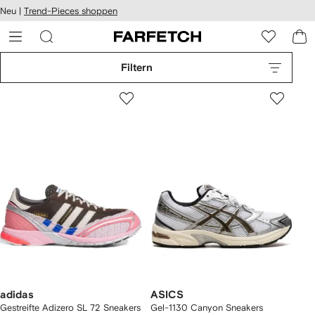
rierefreiheit
Neu |
Trend-Pieces shoppen
eiter zum
auptmenü
RFETCH
Filtern
adidas
ASICS
Gestreifte Adizero SL 72 Sneakers
Gel-1130 Canyon Sneakers