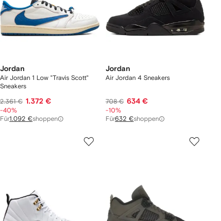
Jordan
Jordan
Air Jordan 1 Low "Travis Scott"
Air Jordan 4 Sneakers
Sneakers
1.372 €
634 €
2.361 €
708 €
-40%
-10%
Für
1.092 €
shoppen
Für
632 €
shoppen