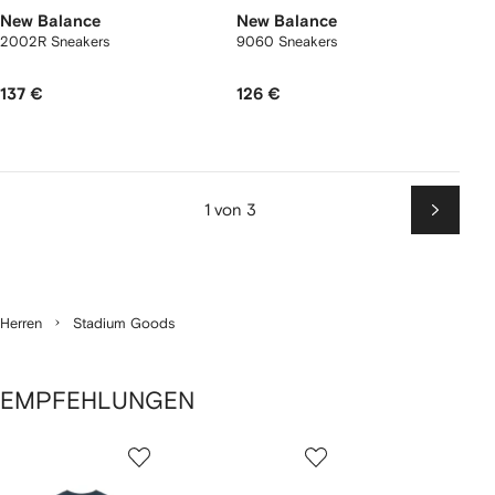
New Balance
New Balance
2002R Sneakers
9060 Sneakers
137 €
126 €
1 von 3
Weiter
Herren
Stadium Goods
EMPFEHLUNGEN
1
2
3
von
von
von
von
2
12
12
12