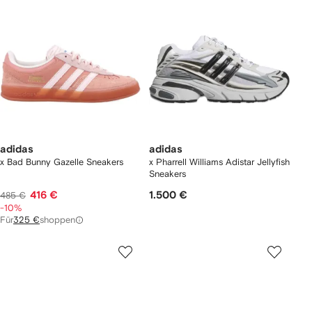
adidas
adidas
x Bad Bunny Gazelle Sneakers
x Pharrell Williams Adistar Jellyfish
Sneakers
416 €
1.500 €
485 €
-10%
Für
325 €
shoppen