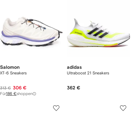
Salomon
adidas
XT-6 Sneakers
Ultraboost 21 Sneakers
306 €
362 €
313 €
Für
186 €
shoppen