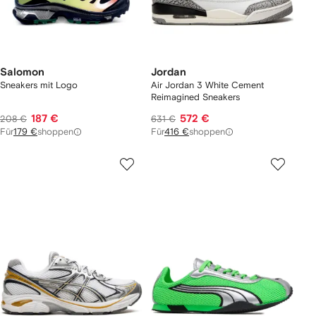
Salomon
Jordan
Sneakers mit Logo
Air Jordan 3 White Cement
Reimagined Sneakers
187 €
572 €
208 €
631 €
Für
179 €
shoppen
Für
416 €
shoppen