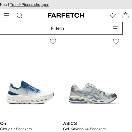
rierefreiheit
Neu |
Trend-Pieces shoppen
eiter zum
auptmenü
RFETCH
Filtern
On
ASICS
Cloudtilt Sneakers
Gel-Kayano 14 Sneakers