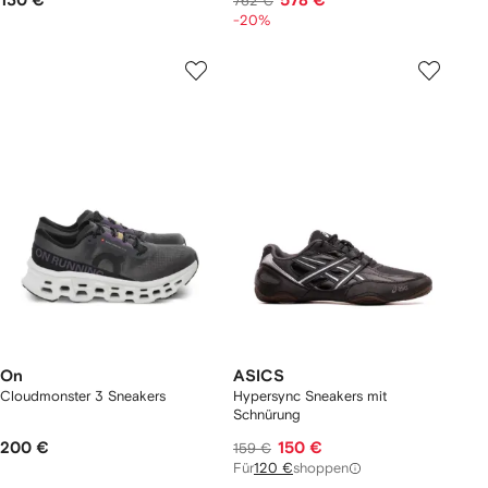
130 €
578 €
762 €
-20%
On
ASICS
Cloudmonster 3 Sneakers
Hypersync Sneakers mit
Schnürung
200 €
150 €
159 €
Für
120 €
shoppen