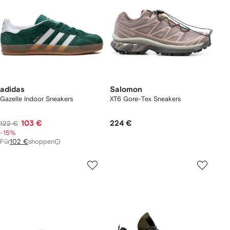
adidas
Salomon
Gazelle Indoor Sneakers
XT6 Gore-Tex Sneakers
103 €
224 €
122 €
-15%
Für
102 €
shoppen