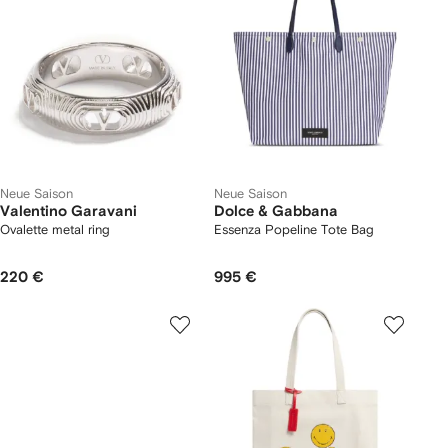
Neue Saison
Neue Saison
Valentino Garavani
Dolce & Gabbana
Ovalette metal ring
Essenza Popeline Tote Bag
220 €
995 €