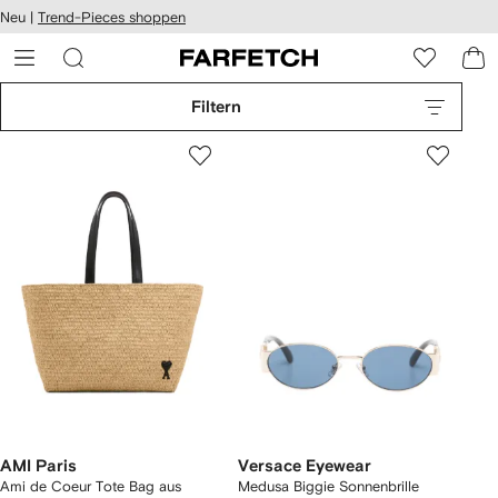
rierefreiheit
Neu |
Trend-Pieces shoppen
eiter zum
auptmenü
RFETCH
Filtern
AMI Paris
Versace Eyewear
Ami de Coeur Tote Bag aus
Medusa Biggie Sonnenbrille