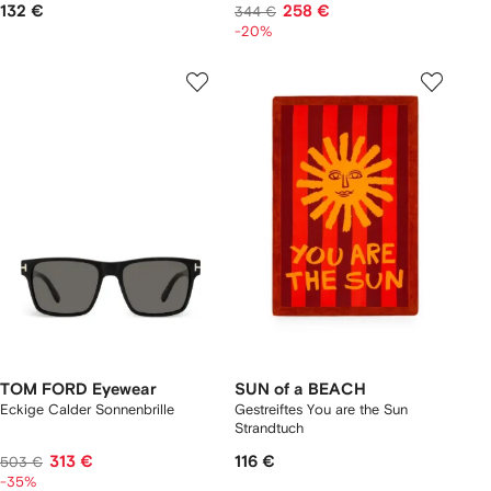
132 €
258 €
344 €
-20%
TOM FORD Eyewear
SUN of a BEACH
Eckige Calder Sonnenbrille
Gestreiftes You are the Sun
Strandtuch
313 €
116 €
503 €
-35%