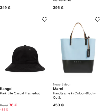
Marina-Print
349 €
395 €
Neue Saison
Kangol
Marni
Park Life Casual Fischerhut
Handtasche in Colour-Block-
Optik
76 €
450 €
118 €
-35%