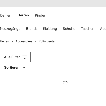
rierefreiheit
eiter zum
auptmenü
RFETCH
Damen
Herren
Kinder
erwenden
Neuzugänge
Brands
Kleidung
Schuhe
Taschen
Acc
ie
ie
eiltasten
Herren
Accessoires
Kulturbeutel
ur
avigation.
Alle Filter
Sortieren