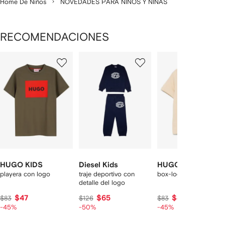
Home De Niños
NOVEDADES PARA NIÑOS Y NIÑAS
RECOMENDACIONES
Mostrando
1
2
3
de
de
de
de
12
12
12
2
rtículos
HUGO KIDS
Diesel Kids
HUGO KIDS
playera con logo
traje deportivo con
box-logo cotton T-shir
detalle del logo
$47
$65
$47
$83
$126
$83
-45%
-50%
-45%