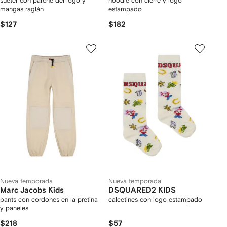
suéter con parche del logo y
hoodie con cierre y logo
mangas raglán
estampado
$127
$182
Nueva temporada
Nueva temporada
Marc Jacobs Kids
DSQUARED2 KIDS
pants con cordones en la pretina
calcetines con logo estampado
y paneles
$218
$57