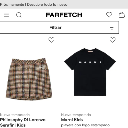
cesibilidad
Ir al
Próximamente |
Descubre todo lo nuevo
contenido
ARFETCH
principal
Filtrar
Nueva temporada
Nueva temporada
Philosophy Di Lorenzo
Marni Kids
Serafini Kids
playera con logo estampado