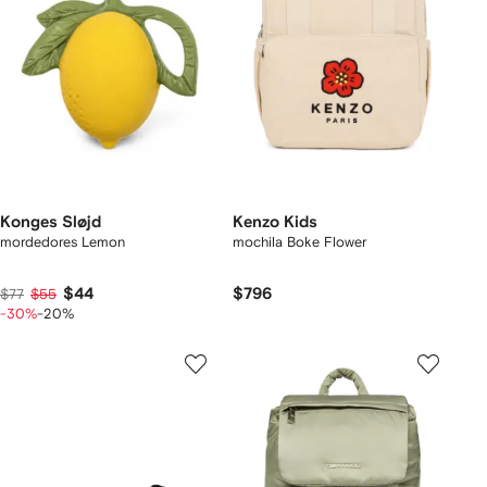
Konges Sløjd
Kenzo Kids
mordedores Lemon
mochila Boke Flower
$44
$796
$77
$55
-30%
-20%