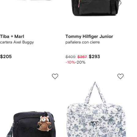
Tiba + Marl
Tommy Hilfiger Junior
cartera Axel Buggy
pañalera con cierre
$205
$293
$409
$367
-10%
-20%