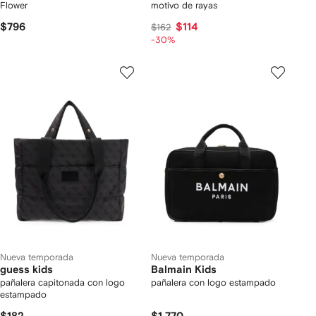
Flower
motivo de rayas
$796
$114
$162
-30%
Nueva temporada
Nueva temporada
guess kids
Balmain Kids
pañalera capitonada con logo
pañalera con logo estampado
estampado