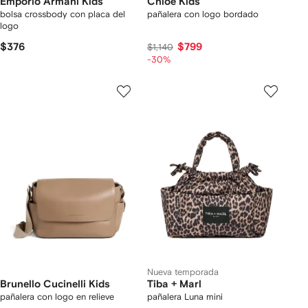
Emporio Armani Kids
Chloé Kids
bolsa crossbody con placa del
pañalera con logo bordado
logo
$376
$799
$1,140
-30%
Nueva temporada
Brunello Cucinelli Kids
Tiba + Marl
pañalera con logo en relieve
pañalera Luna mini