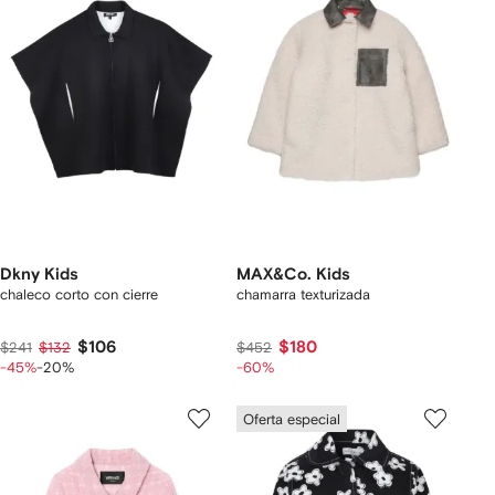
Dkny Kids
MAX&Co. Kids
chaleco corto con cierre
chamarra texturizada
$106
$180
$241
$132
$452
-45%
-20%
-60%
Oferta especial