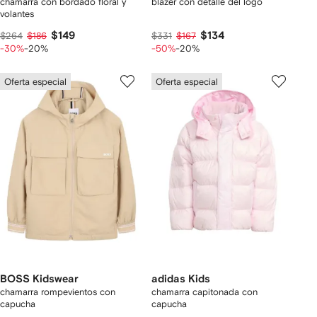
chamarra con bordado floral y
blazer con detalle del logo
volantes
$149
$134
$264
$186
$331
$167
-30%
-20%
-50%
-20%
Oferta especial
Oferta especial
BOSS Kidswear
adidas Kids
chamarra rompevientos con
chamarra capitonada con
capucha
capucha