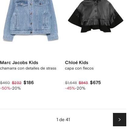
Marc Jacobs Kids
Chloé Kids
chamarra con detalles de strass
capa con flecos
$186
$675
$460
$232
$1,648
$843
-50%
-20%
-45%
-20%
1 de 41
Siguien