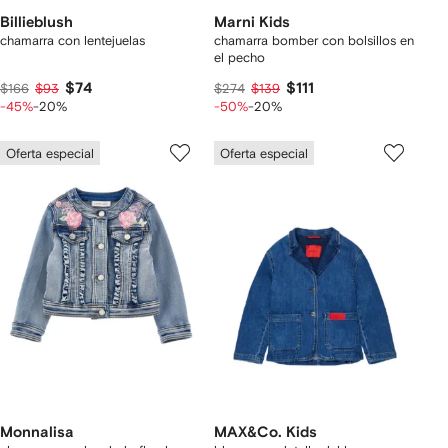
Billieblush
Marni Kids
chamarra con lentejuelas
chamarra bomber con bolsillos en
el pecho
$74
$111
$166
$93
$274
$139
-45%
-20%
-50%
-20%
Oferta especial
Oferta especial
Monnalisa
MAX&Co. Kids