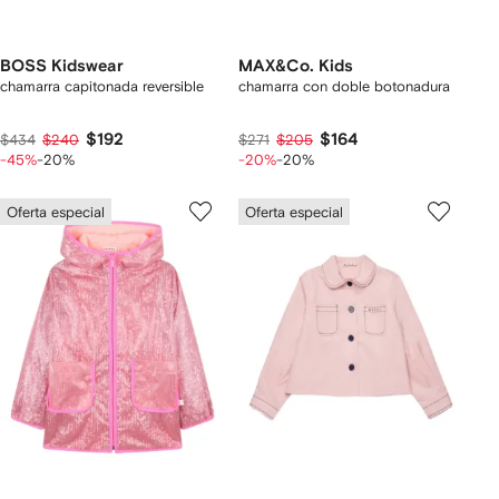
BOSS Kidswear
MAX&Co. Kids
chamarra capitonada reversible
chamarra con doble botonadura
$192
$164
$434
$240
$271
$205
-45%
-20%
-20%
-20%
Oferta especial
Oferta especial