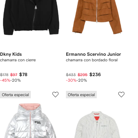
Dkny Kids
Ermanno Scervino Junior
chamarra con cierre
chamarra con bordado floral
$78
$236
$178
$97
$433
$295
-45%
-20%
-30%
-20%
Oferta especial
Oferta especial