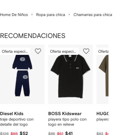
Home De Niños
Ropa para chica
Chamarras para chica
RECOMENDACIONES
Mostrando
1
2
3
Oferta especial
Oferta especial
Oferta especial
de
de
de
de
12
12
12
2
rtículos
Diesel Kids
BOSS Kidswear
HUGO KIDS
traje deportivo con
playera tipo polo con
playera con logo
detalle del logo
logo en relieve
$52
$41
$38
$126
$65
$86
$51
$83
$47