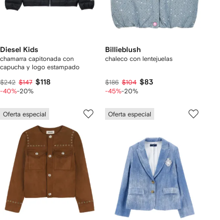
Diesel Kids
Billieblush
chamarra capitonada con
chaleco con lentejuelas
capucha y logo estampado
$118
$83
$242
$147
$186
$104
-40%
-20%
-45%
-20%
Oferta especial
Oferta especial