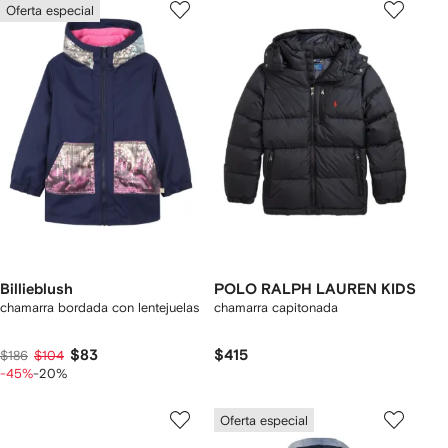
Oferta especial
Billieblush
POLO RALPH LAUREN KIDS
chamarra bordada con lentejuelas
chamarra capitonada
$83
$415
$186
$104
-45%
-20%
Oferta especial