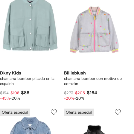
Dkny Kids
Billieblush
chamarra bomber plisada en la
chamarra bomber con motivo de
espalda
corazón
$86
$164
$194
$108
$273
$205
-45%
-20%
-20%
-20%
Oferta especial
Oferta especial