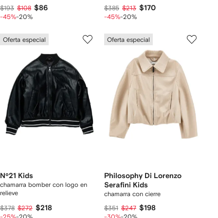
$86
$170
$193
$108
$385
$213
-45%
-20%
-45%
-20%
Oferta especial
Oferta especial
Nº21 Kids
Philosophy Di Lorenzo
chamarra bomber con logo en
Serafini Kids
relieve
chamarra con cierre
$218
$198
$378
$272
$351
$247
-25%
-20%
-30%
-20%