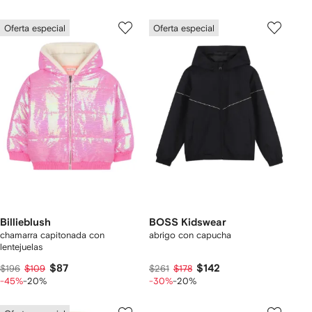
Oferta especial
Oferta especial
Billieblush
BOSS Kidswear
chamarra capitonada con
abrigo con capucha
lentejuelas
$87
$142
$196
$109
$261
$178
-45%
-20%
-30%
-20%