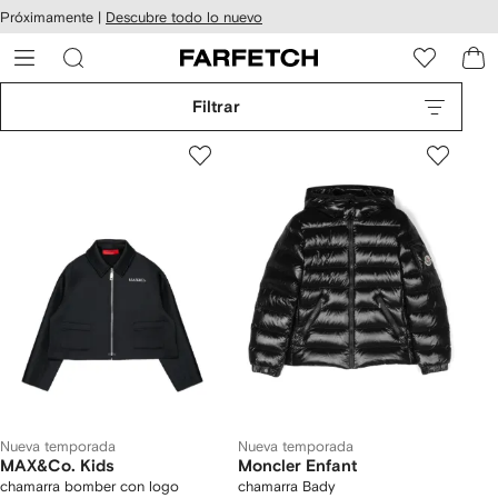
cesibilidad
Ir al
Próximamente |
Descubre todo lo nuevo
contenido
ARFETCH
principal
Filtrar
Nueva temporada
Nueva temporada
MAX&Co. Kids
Moncler Enfant
chamarra bomber con logo
chamarra Bady