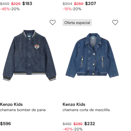
$183
$207
$439
$229
$304
$259
-45%
-20%
-15%
-20%
Oferta especial
Kenzo Kids
Kenzo Kids
chamarra bomber de pana
chamarra corta de mezclilla
$596
$232
$482
$289
-40%
-20%