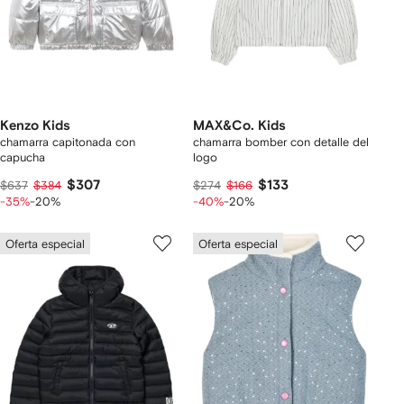
Kenzo Kids
MAX&Co. Kids
chamarra capitonada con
chamarra bomber con detalle del
capucha
logo
$307
$133
$637
$384
$274
$166
-35%
-20%
-40%
-20%
Oferta especial
Oferta especial