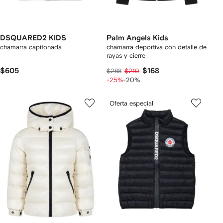
DSQUARED2 KIDS
Palm Angels Kids
chamarra capitonada
chamarra deportiva con detalle de
rayas y cierre
$605
$168
$288
$210
-25%
-20%
Oferta especial