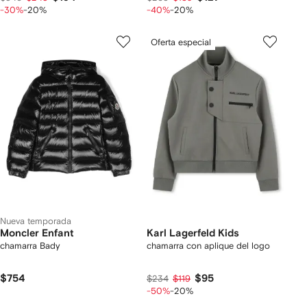
-30%
-20%
-40%
-20%
Oferta especial
Nueva temporada
Moncler Enfant
Karl Lagerfeld Kids
chamarra Bady
chamarra con aplique del logo
$754
$95
$234
$119
-50%
-20%