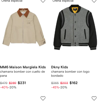
Oferta especial
Oferta especial
MM6 Maison Margiela Kids
Dkny Kids
chamarra bomber con cuello de
chamarra bomber con logo
pana
bordado
$231
$162
$479
$289
$365
$203
-40%
-20%
-45%
-20%