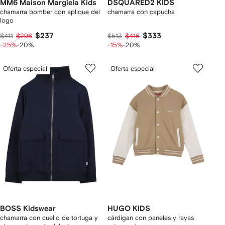
MM6 Maison Margiela Kids
DSQUARED2 KIDS
chamarra bomber con aplique del
chamarra con capucha
logo
$237
$333
$411
$296
$513
$416
-25%
-20%
-15%
-20%
Oferta especial
Oferta especial
BOSS Kidswear
HUGO KIDS
chamarra con cuello de tortuga y
cárdigan con paneles y rayas