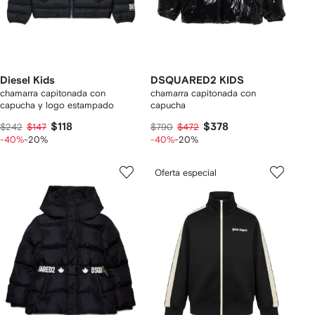
Diesel Kids
DSQUARED2 KIDS
chamarra capitonada con
chamarra capitonada con
capucha y logo estampado
capucha
$118
$378
$242
$147
$790
$472
-40%
-20%
-40%
-20%
Oferta especial