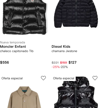
Nueva temporada
Moncler Enfant
Diesel Kids
chaleco capitonado Tib
chamarra Jwstone
$556
$127
$221
$159
-25%
-20%
Oferta especial
Oferta especial