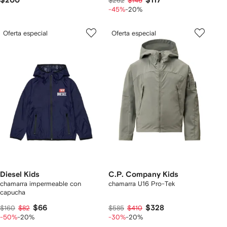
$200
$117
$262
$146
-45%
-20%
Oferta especial
Oferta especial
Diesel Kids
C.P. Company Kids
chamarra impermeable con
chamarra U16 Pro-Tek
capucha
$66
$328
$160
$82
$585
$410
-50%
-20%
-30%
-20%