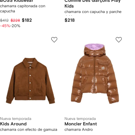
BOSS Kidswear
Comme Des Garçons Play
chamarra capitonada con
Kids
capucha
chamarra con capucha y parche
del logo
$182
$218
$412
$228
-45%
-20%
Nueva temporada
Nueva temporada
Kids Around
Moncler Enfant
chamarra con efecto de gamuza
chamarra Andro