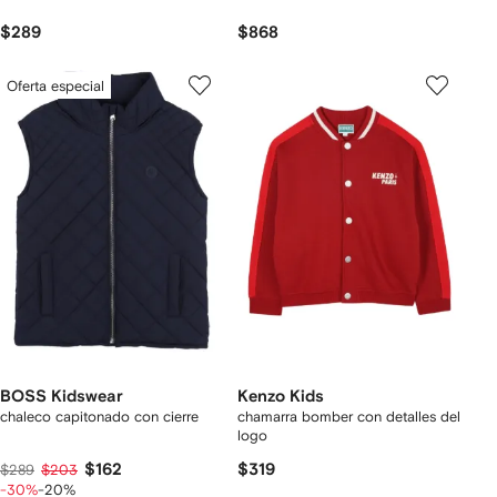
$289
$868
Oferta especial
BOSS Kidswear
Kenzo Kids
chaleco capitonado con cierre
chamarra bomber con detalles del
logo
$162
$319
$289
$203
-30%
-20%