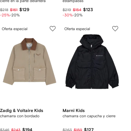
cierre en la parte delantera
estampadas
$129
$123
$218
$161
$219
$154
-25%
-20%
-30%
-20%
Oferta especial
Oferta especial
Zadig & Voltaire Kids
Marni Kids
chamarra con bordado
chamarra con capucha y cierre
$194
$127
$346
$243
$263
$159