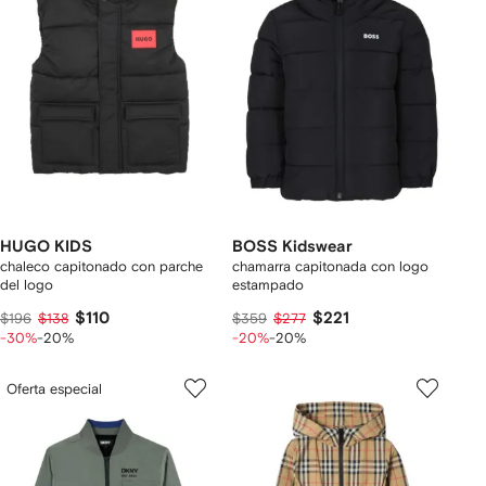
HUGO KIDS
BOSS Kidswear
chaleco capitonado con parche
chamarra capitonada con logo
del logo
estampado
$110
$221
$196
$138
$359
$277
-30%
-20%
-20%
-20%
Oferta especial