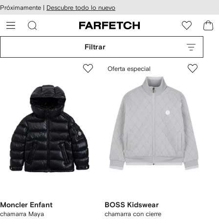
cesibilidad
Ir al
Próximamente |
Descubre todo lo nuevo
contenido
ARFETCH
principal
Filtrar
Oferta especial
Moncler Enfant
BOSS Kidswear
chamarra Maya
chamarra con cierre