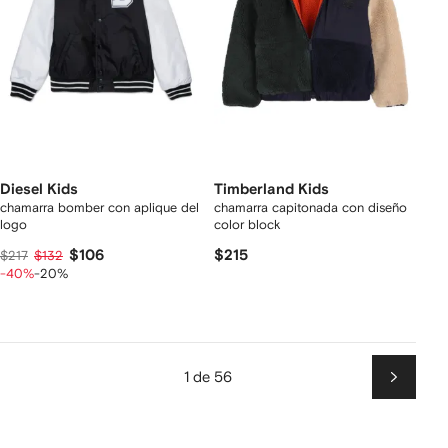
Diesel Kids
Timberland Kids
chamarra bomber con aplique del
chamarra capitonada con diseño
logo
color block
$106
$215
$217
$132
-40%
-20%
1 de 56
Siguien