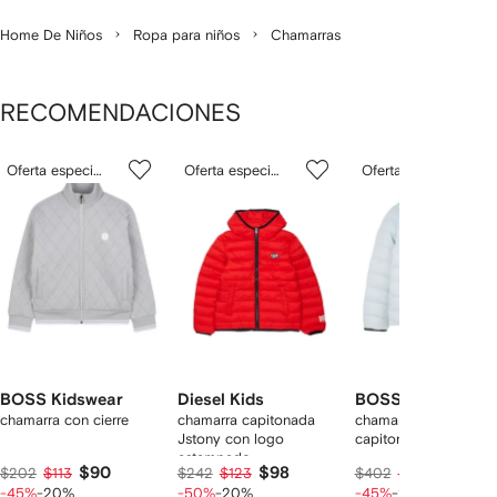
Home De Niños
Ropa para niños
Chamarras
RECOMENDACIONES
Mostrando
1
2
3
Oferta especial
Oferta especial
Oferta especial
de
de
de
de
12
12
12
2
rtículos
BOSS Kidswear
Diesel Kids
BOSS Kidswear
chamarra con cierre
chamarra capitonada
chamarra reversible
Jstony con logo
capitonada con capu
estampado
$90
$98
$178
$202
$113
$242
$123
$402
$222
-45%
-20%
-50%
-20%
-45%
-20%