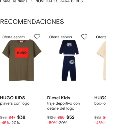
Home De Niños
NOVEDADES PARA BEBÉS
RECOMENDACIONES
Mostrando
1
2
3
Oferta especial
Oferta especial
Oferta especial
de
de
de
de
12
12
12
2
rtículos
HUGO KIDS
Diesel Kids
HUGO KIDS
playera con logo
traje deportivo con
box-logo cotton T-shi
detalle del logo
$38
$52
$38
$83
$47
$126
$65
$83
$47
-45%
-20%
-50%
-20%
-45%
-20%