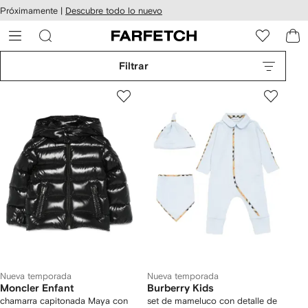
cesibilidad
Ir al
Próximamente |
Descubre todo lo nuevo
contenido
ARFETCH
principal
Filtrar
Nueva temporada
Nueva temporada
Moncler Enfant
Burberry Kids
chamarra capitonada Maya con
set de mameluco con detalle de