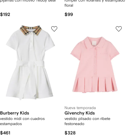
pijamas con motivo Teddy Bear
romper con volantes y estampado
floral
$192
$99
Nueva temporada
Burberry Kids
Givenchy Kids
vestido midi con cuadros
vestido plisado con ribete
estampados
festoneado
$461
$328