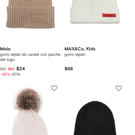
Molo
MAX&Co. Kids
gorro tejido de canalé con parche
gorro tejido
del logo
$24
$68
$61
$31
-45%
-20%