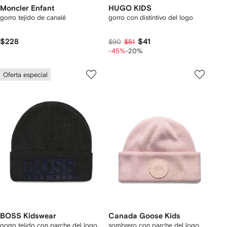
Moncler Enfant
HUGO KIDS
gorro tejido de canalé
gorro con distintivo del logo
$228
$41
$90
$51
-45%
-20%
Oferta especial
BOSS Kidswear
Canada Goose Kids
gorro tejido con parche del logo
sombrero con parche del logo