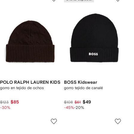
POLO RALPH LAUREN KIDS
BOSS Kidswear
gorro en tejido de ochos
gorro tejido de canalé
$85
$49
$123
$108
$61
-30%
-45%
-20%