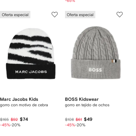
-65%
Oferta especial
Oferta especial
Marc Jacobs Kids
BOSS Kidswear
gorro con motivo de cebra
gorro en tejido de ochos
$74
$49
$165
$92
$108
$61
-45%
-20%
-45%
-20%