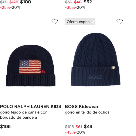
$100
$32
$171
$125
$59
$40
-25%
-20%
-35%
-20%
Oferta especial
POLO RALPH LAUREN KIDS
BOSS Kidswear
gorro tejido de canalé con
gorro en tejido de ochos
bordado de bandera
$105
$49
$108
$61
-45%
-20%