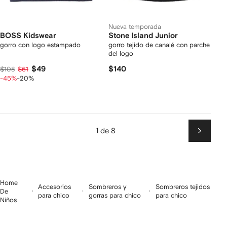
Nueva temporada
BOSS Kidswear
Stone Island Junior
gorro con logo estampado
gorro tejido de canalé con parche
del logo
$49
$140
$108
$61
-45%
-20%
1 de 8
Siguien
Home
Accesorios
Sombreros y
Sombreros tejidos
De
para chico
gorras para chico
para chico
Niños