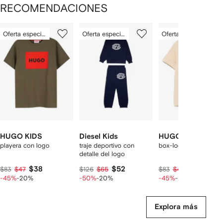
RECOMENDACIONES
Mostrando
1
2
3
Oferta especial
Oferta especial
Oferta especial
de
de
de
de
12
12
12
2
rtículos
HUGO KIDS
Diesel Kids
HUGO KIDS
playera con logo
traje deportivo con
box-logo cotton T-shi
detalle del logo
$38
$52
$38
$83
$47
$126
$65
$83
$47
-45%
-20%
-50%
-20%
-45%
-20%
Explora más