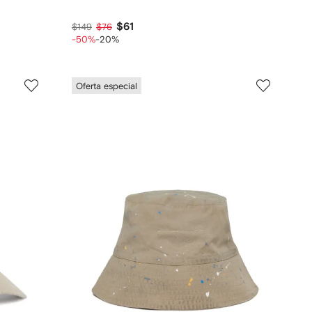
$61
$149
$76
-50%
-20%
Oferta especial