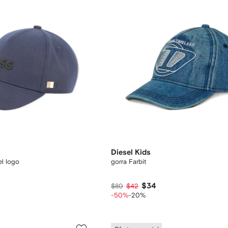
Diesel Kids
el logo
gorra Farbit
$34
$80
$42
-50%
-20%