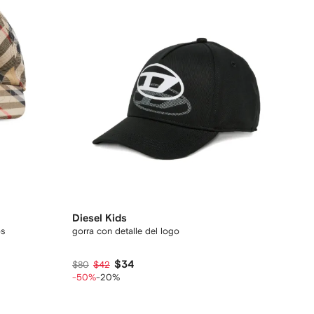
Diesel Kids
os
gorra con detalle del logo
$34
$80
$42
-50%
-20%