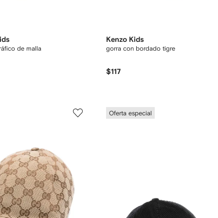
ids
Kenzo Kids
ráfico de malla
gorra con bordado tigre
$117
Oferta especial