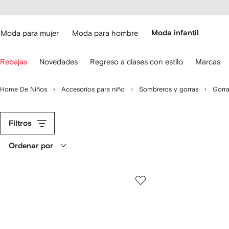
cesibilidad
Ir al
contenido
ARFETCH
principal
Moda para mujer
Moda para hombre
Moda infantil
iliza
Rebajas
Novedades
Regreso a clases con estilo
Marcas
s
lechas
el
Home De Niños
Accesorios para niño
Sombreros y gorras
Gorr
eclado
ara
avegar.
Filtros
Ordenar por