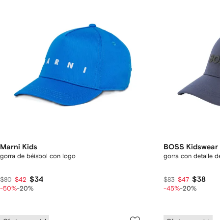
Marni Kids
BOSS Kidswear
gorra de béisbol con logo
gorra con detalle d
$34
$38
$80
$42
$83
$47
-50%
-20%
-45%
-20%