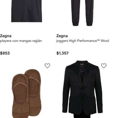
Zegna
Zegna
playera con mangas raglán
joggers High Performance™ Wool
$853
$1,357