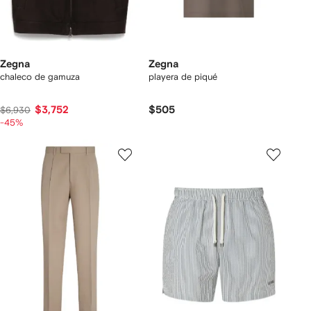
Zegna
Zegna
chaleco de gamuza
playera de piqué
$3,752
$505
$6,930
-45%