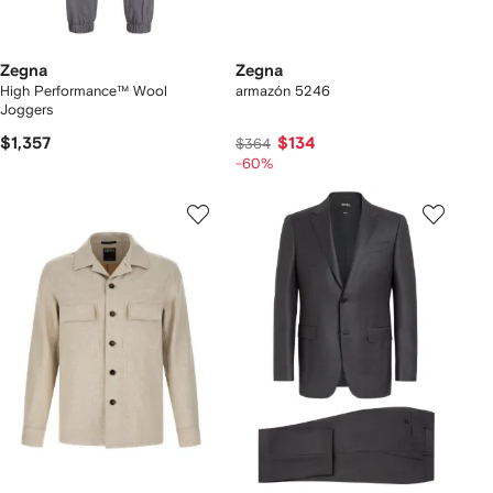
Zegna
Zegna
High Performance™ Wool
armazón 5246
Joggers
$1,357
$134
$364
-60%