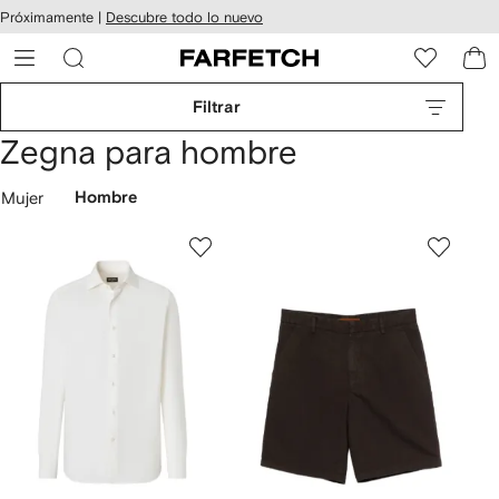
cesibilidad
Ir al
Próximamente |
Descubre todo lo nuevo
contenido
ARFETCH
principal
Filtrar
Zegna para hombre
Mujer
Hombre