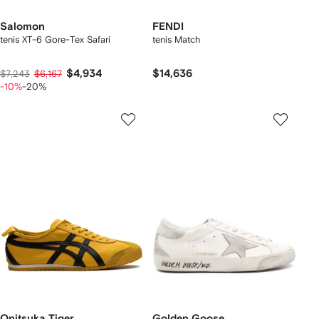
Salomon
FENDI
tenis XT-6 Gore-Tex Safari
tenis Match
$4,934
$14,636
$7,243
$6,167
-10%
-20%
Onitsuka Tiger
Golden Goose