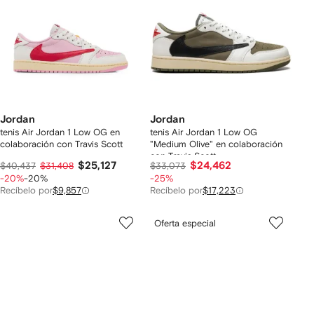
Jordan
Jordan
tenis Air Jordan 1 Low OG en
tenis Air Jordan 1 Low OG
colaboración con Travis Scott
"Medium Olive" en colaboración
con Travis Scott
$25,127
$24,462
$40,437
$31,408
$33,073
-20%
-20%
-25%
Recíbelo por
$9,857
Recíbelo por
$17,223
Oferta especial