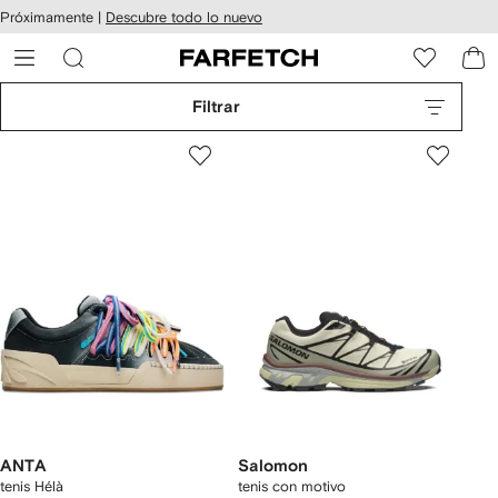
cesibilidad
Ir al
Próximamente |
Descubre todo lo nuevo
contenido
ARFETCH
principal
Filtrar
ANTA
Salomon
tenis Hélà
tenis con motivo