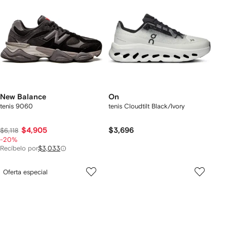
New Balance
On
tenis 9060
tenis Cloudtilt Black/Ivory
$4,905
$3,696
$6,118
-20%
Recíbelo por
$3,033
Oferta especial