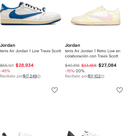
Jordan
Jordan
tenis Air Jordan 1 Low Travis Scott
tenis Air Jordan 1 Retro Low en
colaboración con Travis Scott
$28,934
$27,084
$55,121
$40,816
$33,856
-45%
-15%
-20%
Recíbelo por
$17,249
Recíbelo por
$11,102