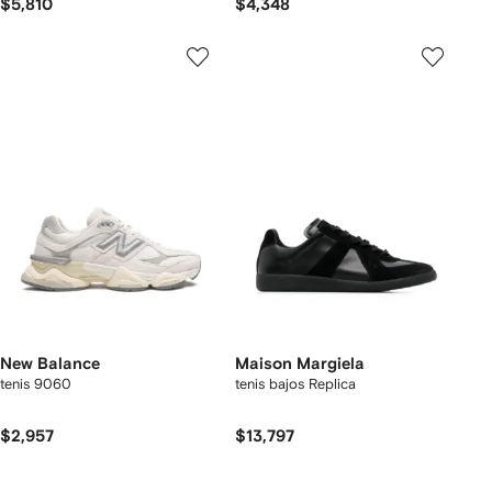
$5,810
$4,348
New Balance
Maison Margiela
tenis 9060
tenis bajos Replica
$2,957
$13,797