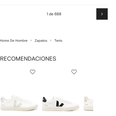
1 de 688
Siguien
Home De Hombre
Zapatos
Tenis
RECOMENDACIONES
Mostrando
1
2
3
de
de
de
de
12
12
12
2
rtículos