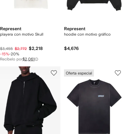
Represent
Represent
playera con motivo Skull
hoodie con motivo gráfico
$2,218
$4,676
$3,455
$2,772
-15%
-20%
Recíbelo por
$2,061
Oferta especial