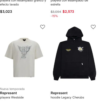
playera con estampado gráfico y
playera con estampado de
efecto lavado
estrella
$3,023
$2,573
$3,094
-15%
Nueva temporada
Represent
Represent
playera Westside
hoodie Legacy Cherubs