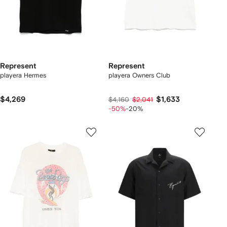
Represent
Represent
playera Hermes
playera Owners Club
$4,269
$1,633
$4,160
$2,041
-50%
-20%