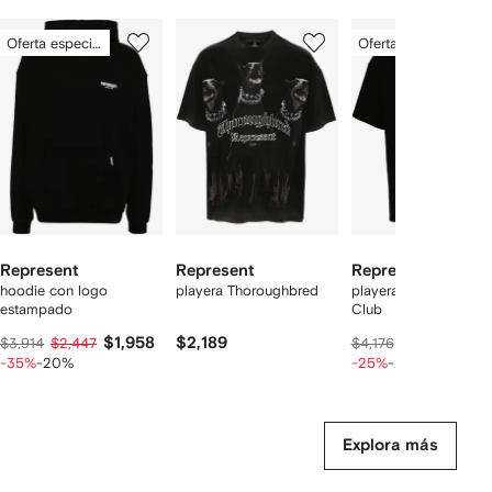
Mostrando
1
2
3
Oferta especial
Oferta especial
de
de
de
de
12
12
12
2
rtículos
Represent
Represent
Represent
hoodie con logo
playera Thoroughbred
playera Patron of The
estampado
Club
$1,958
$2,189
$2,5
$3,914
$2,447
$4,176
$3,146
-35%
-20%
-25%
-20%
Explora más