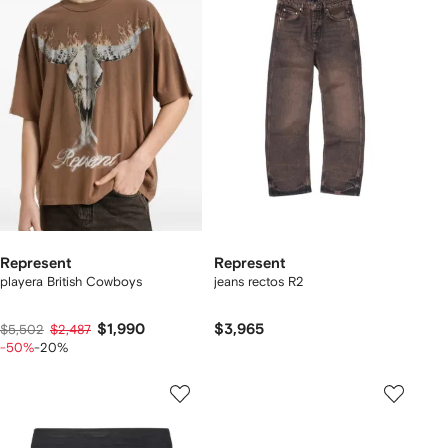
Represent
Represent
playera British Cowboys
jeans rectos R2
$1,990
$3,965
$5,502
$2,487
-50%
-20%