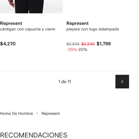
Represent
Represent
cárdigan con capucha y cierre
playera con logo estampado
$4,270
$1,799
$3,638
$2,249
-35%
-20%
1 de 11
Siguien
Home De Hombre
Represent
RECOMENDACIONES