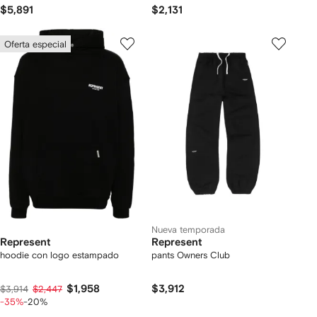
pintura
$5,891
$2,131
Oferta especial
Nueva temporada
Represent
Represent
hoodie con logo estampado
pants Owners Club
$1,958
$3,912
$3,914
$2,447
-35%
-20%