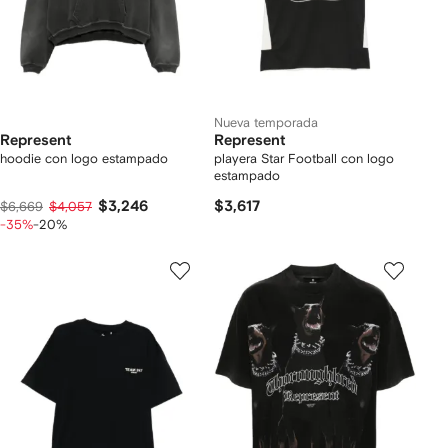
Nueva temporada
Represent
Represent
hoodie con logo estampado
playera Star Football con logo
estampado
$3,246
$3,617
$6,669
$4,057
-35%
-20%