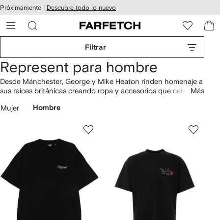
cesibilidad
Ir al
Próximamente |
Descubre todo lo nuevo
contenido
ARFETCH
principal
Filtrar
Represent para hombre
Desde Mánchester, George y Mike Heaton rinden homenaje a
sus raíces británicas creando ropa y accesorios que celebran
Más
el britpop. Su marca Represent nació cuando los hermanos
Mujer
Hombre
comenzaron a imprimir
playeras
gráficas durante sus años
universitarios. Desde
hoodies
estampadas hasta
mezclilla
desgastada y pants con logo, potencia tu streetwear con esta
selección de FARFETCH.