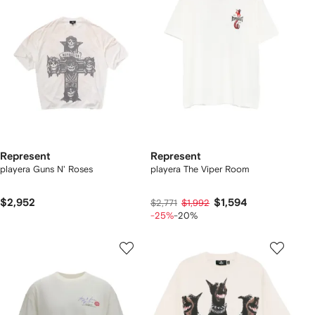
Represent
Represent
playera Guns N' Roses
playera The Viper Room
$2,952
$1,594
$2,771
$1,992
-25%
-20%