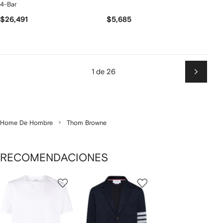
4-Bar
$26,491
$5,685
1 de 26
Siguien
Home De Hombre
Thom Browne
RECOMENDACIONES
Mostrando
1
2
3
de
de
de
de
11
11
11
1
rtículos