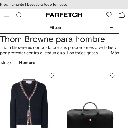
cesibilidad
Ir al
Próximamente |
Descubre todo lo nuevo
contenido
ARFETCH
principal
Filtrar
Thom Browne para hombre
Thom Browne es conocido por sus proporciones divertidas y
por protestar contra el status quo. Los
trajes
grises
Más
característicos de su marca homónima están inspirados en su
Mujer
Hombre
padre, quien los usaba todos los días. Descubre los detalles
en las chamarras y
hoodies
de algodón.