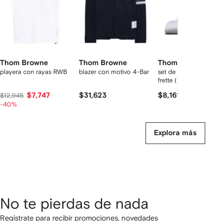
Thom Browne
Thom Browne
Thom Browne
playera con rayas RWB
blazer con motivo 4-Bar
set de toallas 4-bar
frette ( set de 3 pieza
$7,747
$31,623
$8,161
$12,945
-40%
Explora más
No te pierdas de nada
Regístrate para recibir promociones, novedades