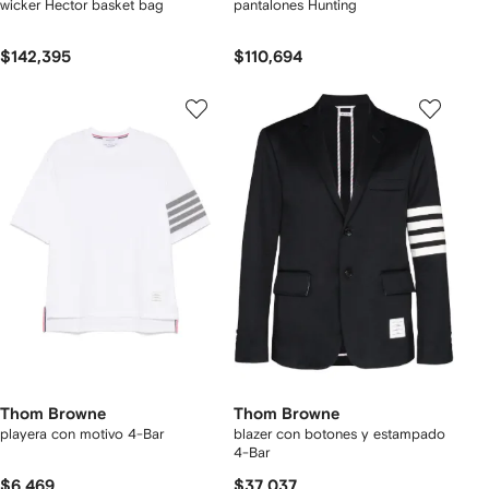
wicker Hector basket bag
pantalones Hunting
$142,395
$110,694
Thom Browne
Thom Browne
playera con motivo 4-Bar
blazer con botones y estampado
4-Bar
$6,469
$37,037