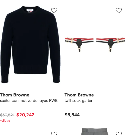
Thom Browne
Thom Browne
suéter con motivo de rayas RWB
twill sock garter
$20,242
$8,544
$33,521
-35%