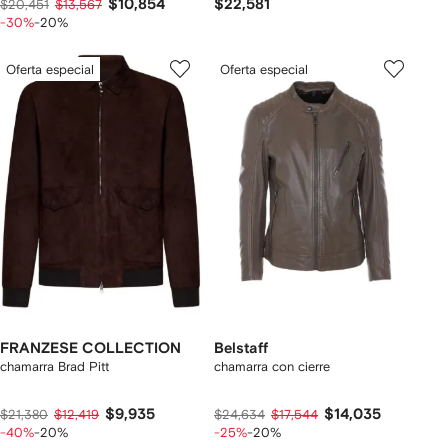
$10,854
$22,581
$20,451
$13,567
-30%
-20%
Oferta especial
Oferta especial
FRANZESE COLLECTION
Belstaff
chamarra Brad Pitt
chamarra con cierre
$9,935
$14,035
$21,380
$12,419
$24,634
$17,544
-40%
-20%
-25%
-20%