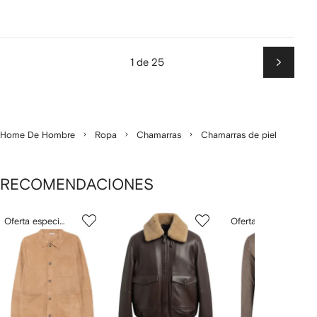
1 de 25
Siguien
Home De Hombre
Ropa
Chamarras
Chamarras de piel
RECOMENDACIONES
Mostrando
1
2
3
Oferta especial
Oferta especial
de
de
de
de
12
12
12
2
rtículos