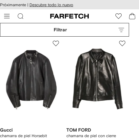
cesibilidad
Ir al
Próximamente |
Descubre todo lo nuevo
contenido
ARFETCH
principal
Filtrar
Gucci
TOM FORD
chamarra de piel Horsebit
chamarra de piel con cierre