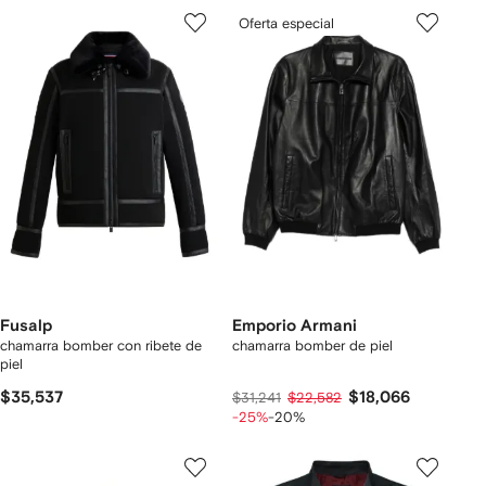
Oferta especial
Fusalp
Emporio Armani
chamarra bomber con ribete de
chamarra bomber de piel
piel
$35,537
$18,066
$31,241
$22,582
-25%
-20%