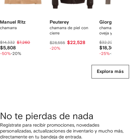
Manuel Ritz
Peuterey
Giorgio Brato
chamarra
chamarra de piel con
chamarra de piel de
cierre
oveja y cierre
$14,332
$7,260
$22,528
$32,226
$22,951
$28,555
$5,808
$18,361
-20%
-50%
-20%
-25%
-20%
Explora más
No te pierdas de nada
Regístrate para recibir promociones, novedades
personalizadas, actualizaciones de inventario y mucho más,
directamente en tu bandeja de entrada.