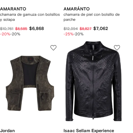
AMARANTO
AMARÁNTO
chamarra de gamuza con bolsillos
chamarra de piel con bolsillo de
y solapa
parche
$6,868
$7,062
$10,761
$8,585
$12,394
$8,827
-20%
-20%
-25%
-20%
Jordan
Isaac Sellam Experience