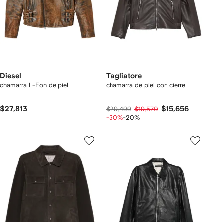
Diesel
Tagliatore
chamarra L-Eon de piel
chamarra de piel con cierre
$27,813
$15,656
$29,499
$19,570
-30%
-20%