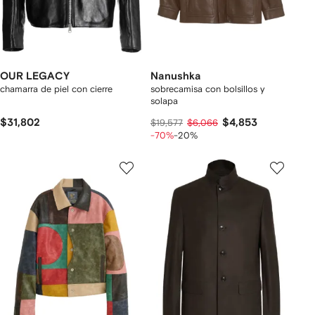
OUR LEGACY
Nanushka
chamarra de piel con cierre
sobrecamisa con bolsillos y
solapa
$31,802
$4,853
$19,577
$6,066
-70%
-20%