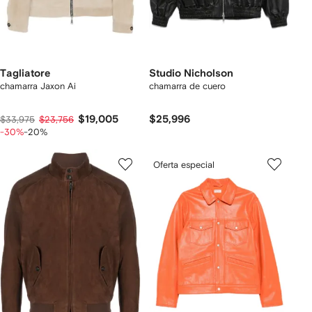
Tagliatore
Studio Nicholson
chamarra Jaxon Ai
chamarra de cuero
$19,005
$25,996
$33,975
$23,756
-30%
-20%
Oferta especial