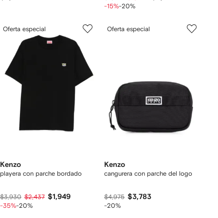
-15%
-20%
Oferta especial
Oferta especial
Kenzo
Kenzo
playera con parche bordado
cangurera con parche del logo
$1,949
$3,783
$3,930
$2,437
$4,975
-35%
-20%
-20%