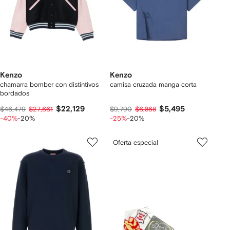
Kenzo
Kenzo
chamarra bomber con distintivos
camisa cruzada manga corta
bordados
$22,129
$5,495
$46,479
$27,661
$9,790
$6,868
-40%
-20%
-25%
-20%
Oferta especial