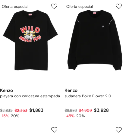
Oferta especial
Oferta especial
Kenzo
Kenzo
playera con caricatura estampada
sudadera Boke Flower 2.0
$1,883
$3,928
$2,832
$2,353
$8,986
$4,909
-15%
-20%
-45%
-20%