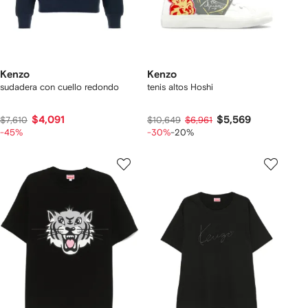
Kenzo
Kenzo
sudadera con cuello redondo
tenis altos Hoshi
$4,091
$5,569
$7,610
$10,649
$6,961
-45%
-30%
-20%