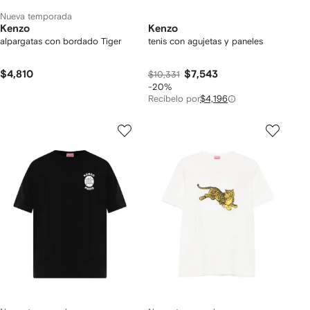
Nueva temporada
Kenzo
Kenzo
alpargatas con bordado Tiger
tenis con agujetas y paneles
$4,810
$7,543
$10,331
-20%
Recíbelo por
$4,196