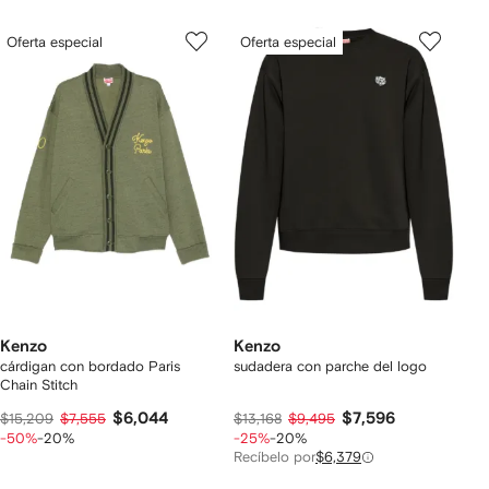
Oferta especial
Oferta especial
Kenzo
Kenzo
cárdigan con bordado Paris
sudadera con parche del logo
Chain Stitch
$6,044
$7,596
$15,209
$7,555
$13,168
$9,495
-50%
-20%
-25%
-20%
Recíbelo por
$6,379