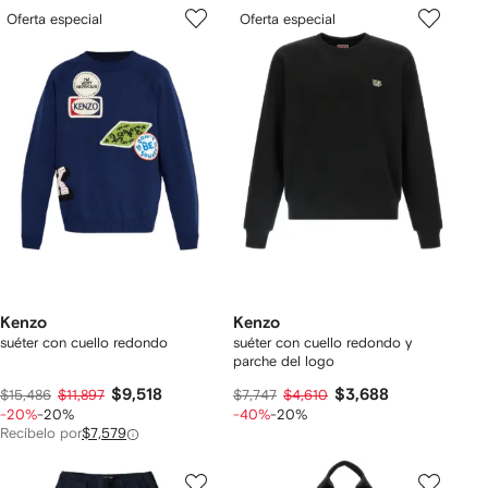
Oferta especial
Oferta especial
Kenzo
Kenzo
suéter con cuello redondo
suéter con cuello redondo y
parche del logo
$9,518
$3,688
$15,486
$11,897
$7,747
$4,610
-20%
-20%
-40%
-20%
Recíbelo por
$7,579