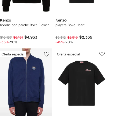
Kenzo
Kenzo
hoodie con parche Boke Flower
playera Boke Heart
$4,953
$2,335
$10,137
$6,191
$5,312
$2,919
-35%
-20%
-45%
-20%
Oferta especial
Oferta especial