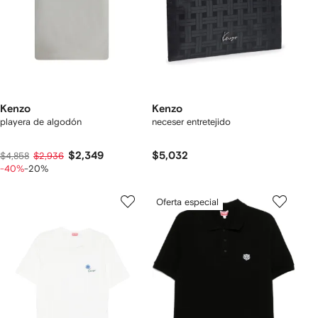
Kenzo
Kenzo
playera de algodón
neceser entretejido
$2,349
$5,032
$4,858
$2,936
-40%
-20%
Oferta especial