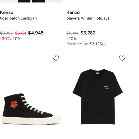
Kenzo
Kenzo
tiger patch cardigan
playera Winter Holidays
$4,945
$3,782
$8,996
$6,181
$5,184
-30%
-20%
-20%
Recíbelo por
$3,123