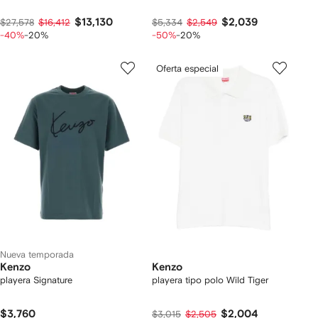
$13,130
$2,039
$27,578
$16,412
$5,334
$2,549
-40%
-20%
-50%
-20%
Oferta especial
Nueva temporada
Kenzo
Kenzo
playera Signature
playera tipo polo Wild Tiger
$3,760
$2,004
$3,015
$2,505