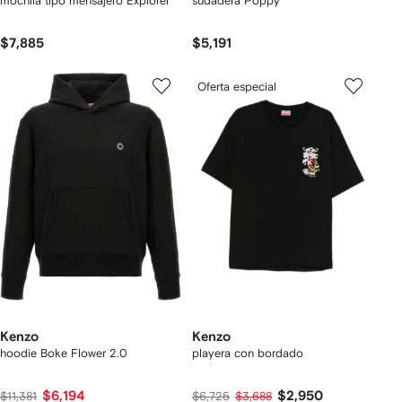
mochila tipo mensajero Explorer
sudadera Poppy
$7,885
$5,191
Oferta especial
Kenzo
Kenzo
hoodie Boke Flower 2.0
playera con bordado
$6,194
$2,950
$11,381
$6,725
$3,688