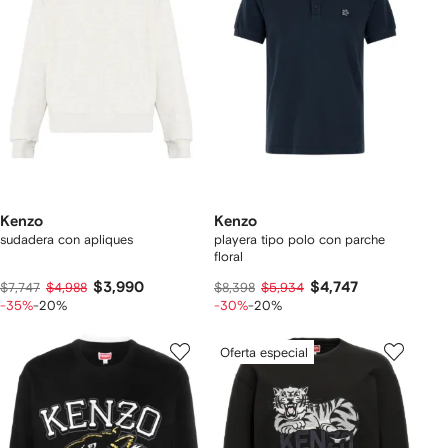
Kenzo
Kenzo
sudadera con apliques
playera tipo polo con parche
floral
$3,990
$4,747
$7,747
$4,988
$8,398
$5,934
-35%
-20%
-30%
-20%
Oferta especial