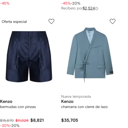
-45%
-45%
-20%
Recíbelo por
$2,524
Oferta especial
Nueva temporada
Kenzo
Kenzo
bermudas con pinzas
chamarra con cierre de lazo
$8,821
$35,705
$15,670
$11,026
-30%
-20%