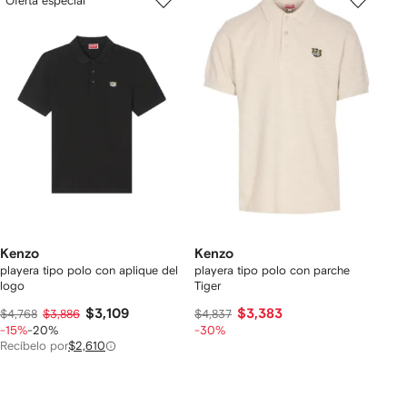
Oferta especial
Kenzo
Kenzo
playera tipo polo con aplique del
playera tipo polo con parche
logo
Tiger
$3,109
$3,383
$4,768
$3,886
$4,837
-15%
-20%
-30%
Recíbelo por
$2,610