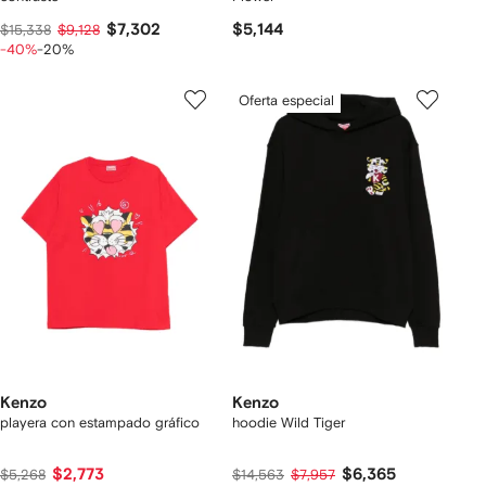
$7,302
$5,144
$15,338
$9,128
-40%
-20%
Oferta especial
Kenzo
Kenzo
playera con estampado gráfico
hoodie Wild Tiger
$2,773
$6,365
$5,268
$14,563
$7,957