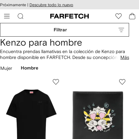
cesibilidad
Ir al
Próximamente |
Descubre todo lo nuevo
contenido
ARFETCH
principal
Filtrar
Kenzo para hombre
Encuentra prendas llamativas en la colección de Kenzo para
hombre disponible en FARFETCH. Desde su concepción, la
Más
marca ha llenado las calles de las ciudades más reconocidas
Mujer
Hombre
del mundo con sus exóticos estampados. Descubre
suéteres
tejidos
con gráficos de animales,
pantalones
con diseño color
block y
tenis
decorados con el icónico motivo de tigre de la
casa, descubre básicos de streetwear modernos en nuestra
propuesta.