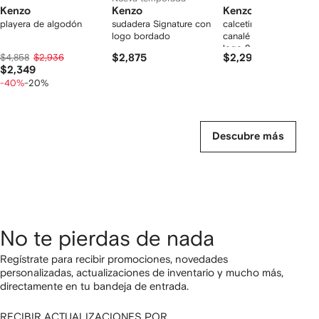
Kenzo
Kenzo
Kenzo
playera de algodón
sudadera Signature con
calcetines tejidos de
logo bordado
canalé con parche del
logo 2000 en
$4,858
$2,936
$2,875
$2,292
colaboración con Futu
$2,349
-40%
-20%
Descubre más
No te pierdas de nada
Regístrate para recibir promociones, novedades
personalizadas, actualizaciones de inventario y mucho más,
directamente en tu bandeja de entrada.
RECIBIR ACTUALIZACIONES POR