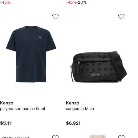
-45%
-45%
-20%
Kenzo
Kenzo
playera con parche floral
cangurera Mura
$5,111
$6,921