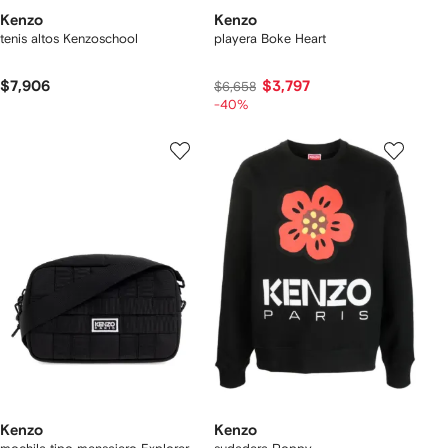
Kenzo
Kenzo
tenis altos Kenzoschool
playera Boke Heart
$7,906
$3,797
$6,658
-40%
Kenzo
Kenzo