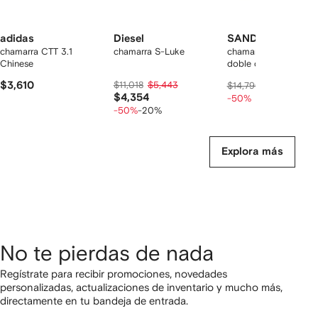
adidas
Diesel
SANDRO
chamarra CTT 3.1
chamarra S-Luke
chamarra bomber co
Chinese
doble cara
$3,610
$11,018
$5,443
$7,481
$14,790
$4,354
-50%
-50%
-20%
Explora más
No te pierdas de nada
Regístrate para recibir promociones, novedades
personalizadas, actualizaciones de inventario y mucho más,
directamente en tu bandeja de entrada.