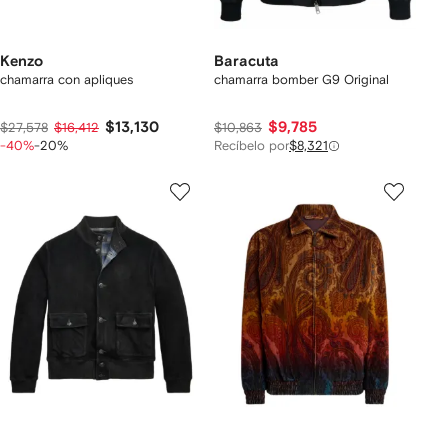
Kenzo
Baracuta
chamarra con apliques
chamarra bomber G9 Original
$13,130
$9,785
$27,578
$16,412
$10,863
-40%
-20%
Recíbelo por
$8,321