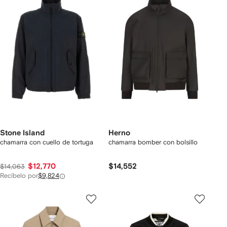
Stone Island
Herno
chamarra con cuello de tortuga
chamarra bomber con bolsillo
$12,770
$14,552
$14,063
Recíbelo por
$9,824