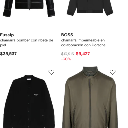
Fusalp
BOSS
chamarra bomber con ribete de
chamarra impermeable en
piel
colaboración con Porsche
$35,537
$9,427
$13,913
-30%