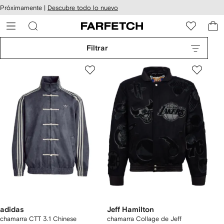
cesibilidad
Ir al
Próximamente |
Descubre todo lo nuevo
contenido
ARFETCH
principal
Filtrar
adidas
Jeff Hamilton
chamarra CTT 3.1 Chinese
chamarra Collage de Jeff