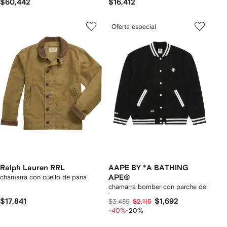
$60,442
$16,412
Oferta especial
Ralph Lauren RRL
AAPE BY *A BATHING
chamarra con cuello de pana
APE®
chamarra bomber con parche del
logo
$17,841
$1,692
$3,489
$2,115
-40%
-20%