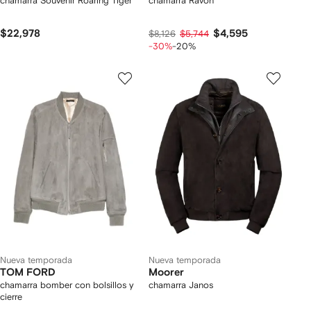
chamarra Souvenir Roaring Tiger
chamarra Ravon
$22,978
$4,595
$8,126
$5,744
-30%
-20%
Nueva temporada
Nueva temporada
TOM FORD
Moorer
chamarra bomber con bolsillos y
chamarra Janos
cierre