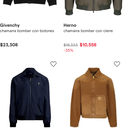
Givenchy
Herno
chamarra bomber con botones
chamarra bomber con cierre
$23,308
$10,558
$16,333
-35%