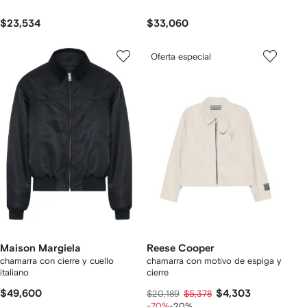
$23,534
$33,060
Oferta especial
Maison Margiela
Reese Cooper
chamarra con cierre y cuello
chamarra con motivo de espiga y
italiano
cierre
$49,600
$4,303
$20,189
$5,378
-70%
-20%