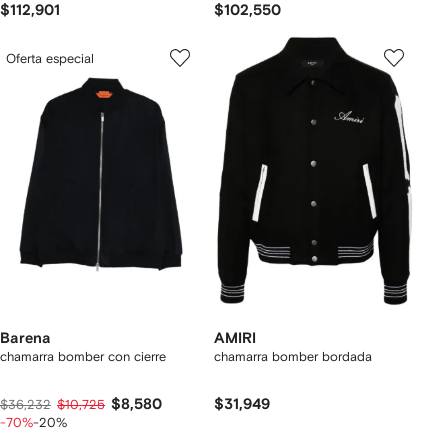
$112,901
$102,550
Oferta especial
Barena
AMIRI
chamarra bomber con cierre
chamarra bomber bordada
$8,580
$31,949
$36,232
$10,725
-70%
-20%