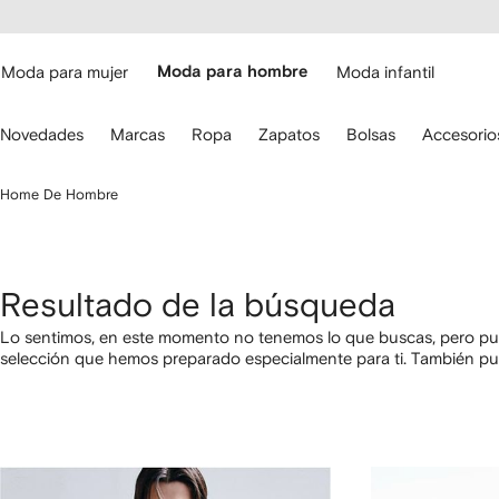
cesibilidad
Ir al
contenido
ARFETCH
principal
Moda para mujer
Moda para hombre
Moda infantil
iliza
Novedades
Marcas
Ropa
Zapatos
Bolsas
Accesorio
s
lechas
el
Home De Hombre
eclado
ara
avegar.
Resultado de la búsqueda
Lo sentimos, en este momento no tenemos lo que buscas, pero pue
selección que hemos preparado especialmente para ti. También p
categorías utilizando los links a continuación.
1
2
3
4
de
de
de
de