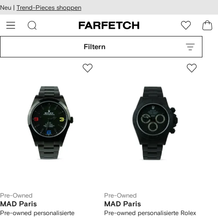
rierefreiheit
Neu |
Trend-Pieces shoppen
eiter zum
auptmenü
RFETCH
Filtern
Pre-Owned
Pre-Owned
MAD Paris
MAD Paris
Pre-owned personalisierte
Pre-owned personalisierte Rolex