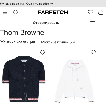
оступность
ерейти к
Лучшие новинки |
Оценить подборку
айта
сновному
ARFETCH
онтенту
Отсортировать
Thom Browne
Женские коллекции
Мужские коллекции