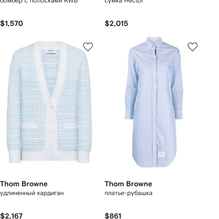
бомбер с полосками RWB
сумка Hector
$1,570
$2,015
Thom Browne
Thom Browne
удлиненный кардиган
платье-рубашка
$2,167
$861