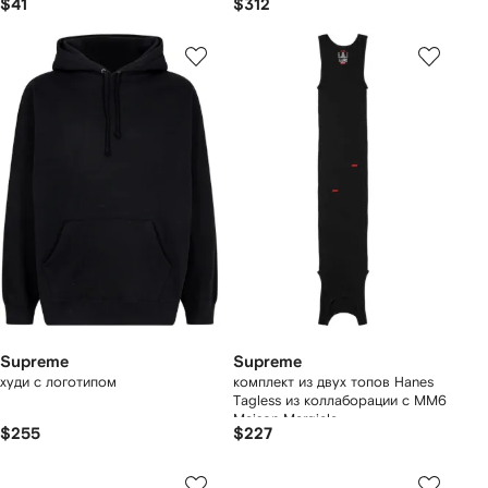
$41
$312
Supreme
Supreme
худи с логотипом
комплект из двух топов Hanes
Tagless из коллаборации с MM6
Maison Margiela
$255
$227