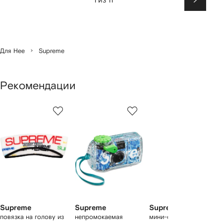
Вперед
Для Нее
Supreme
Рекомендации
1
2
3
из
из
из
из
6
6
6
6
моделей
Supreme
Supreme
Supreme
повязка на голову из
непромокаемая
мини-сумка на плечо