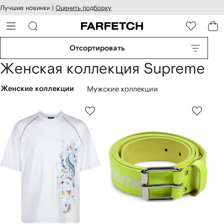
оступность
ерейти к
Лучшие новинки |
Оценить подборку
айта
сновному
ARFETCH
онтенту
Отсортировать
Женская коллекция Supreme
Женские коллекции
Мужские коллекции