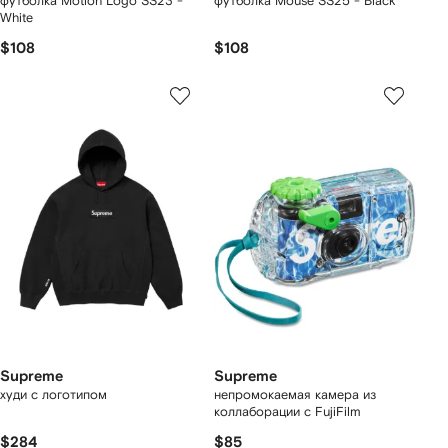
футболка Motion Logo SS23 -
футболка Mouse SS25 - Black
White
$108
$108
Supreme
Supreme
худи с логотипом
непромокаемая камера из
коллаборации с FujiFilm
$284
$85