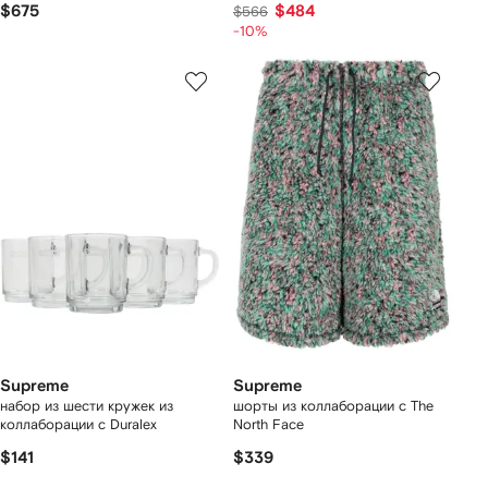
$675
$484
$566
-10%
Supreme
Supreme
набор из шести кружек из
шорты из коллаборации с The
коллаборации с Duralex
North Face
$141
$339