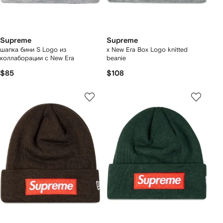
Supreme
Supreme
шапка бини S Logo из
x New Era Box Logo knitted
коллаборации с New Era
beanie
$85
$108