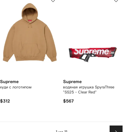
Supreme
Supreme
худи с логотипом
водяная игрушка SpyraThree
"SS25 - Clear Red"
$312
$567
1 из 11