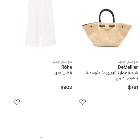
موسم جديد
موسم جديد
Róhe
DeMellier
شنطة عملية 'نيويورك' متوسطة
بنطال حرير
بمقبض علوي
$902
$761