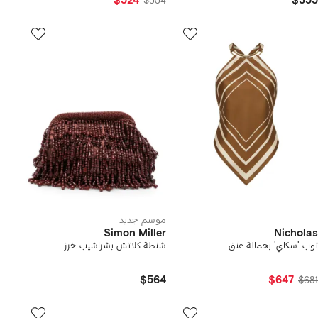
$524
$355
$554
موسم جديد
Simon Miller
Nicholas
توب 'سكاي' بحمالة عنق
شنطة كلاتش بشراشيب خرز
$564
$647
$681