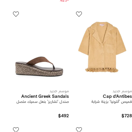
-%25
موسم جديد
موسم جديد
Ancient Greek Sandals
Cap d'Antibes
قميص 'أنتونيا' بزينة شرابة
صندل 'تشاريز' بنعل سميك متصل
$492
$728