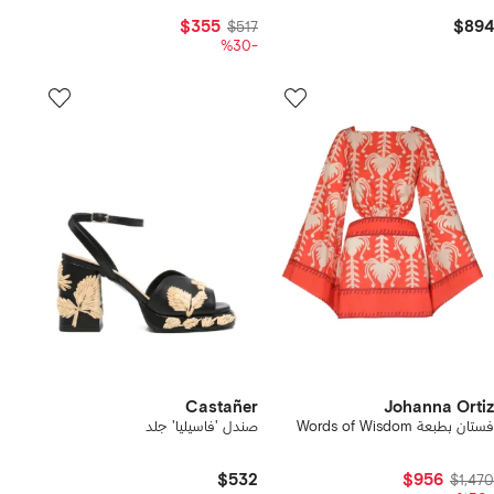
$355
$894
$517
-%30
Castañer
Johanna Ortiz
فستان بطبعة Words of Wisdom
صندل 'فاسيليا' جلد
$532
$956
$1,470