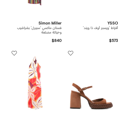
Simon Miller
YSSO
أقراط 'ويسبر أوف ذا ويند'
فستان ماكسي 'سبيرل' بشراشيب
وحياكة مضلعة
$840
$573