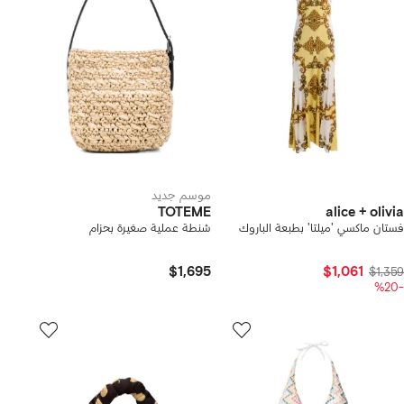
موسم جديد
TOTEME
alice + olivia
فستان ماكسي 'ميلتا' بطبعة الباروك
شنطة عملية صغيرة بحزام
$1,695
$1,061
$1,359
-%20