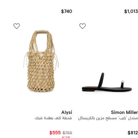
$740
$1,013
Alysi
Simon Miller
صندل 'بايب' مسطح مزين بالكريستال
شنطة كتف بعقدة شبك
$555
$812
$755