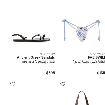
موسم جديد
موسم جديد
Ancient Greek Sandals
FAE SWIM
قطعة بكيني سفلية 'بيردي'
صندل 'إيليفتيريا' مزين بخرز
$395
$135