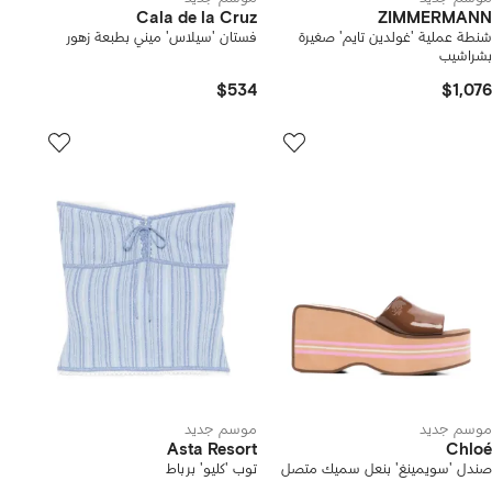
Cala de la Cruz
ZIMMERMANN
شنطة عملية 'غولدين تايم' صغيرة
فستان 'سيلاس' ميني بطبعة زهور
بشراشيب
$534
$1,076
موسم جديد
موسم جديد
Asta Resort
Chloé
صندل 'سويمينغ' بنعل سميك متصل
توب 'كليو' برباط