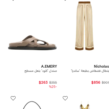
A.EMERY
Nicholas
بنطال فضفاض بطبعة 'ساندرا'
صندل 'كلود' بنعل مسطح
$263
$856
$355
$901
-%25