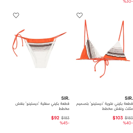
-%30
SIR.
SIR.
قطعة بكيني علوية 'ديستينو' بتصميم
قطعة بكيني سفلية 'ديستينو' بنقش
مثلث ونقش مخطط
مخطط
$92
$103
$183
$183
-%45
-%40