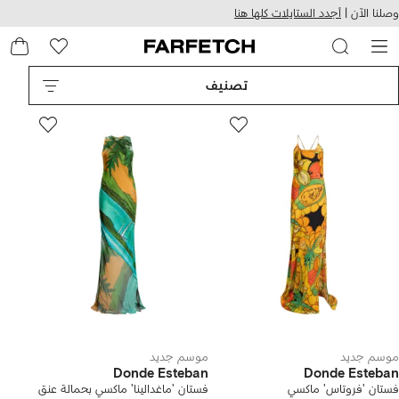
هيل
التخطي
وصلنا الآن |
أجدد الستايلات كلها هنا
استخدام
للمحتوى
ى
الرئيسي
FARFETC
تصنيف
موسم جديد
موسم جديد
Donde Esteban
Donde Esteban
فستان 'فروتاس' ماكسي
فستان 'ماغدالينا' ماكسي بحمالة عنق