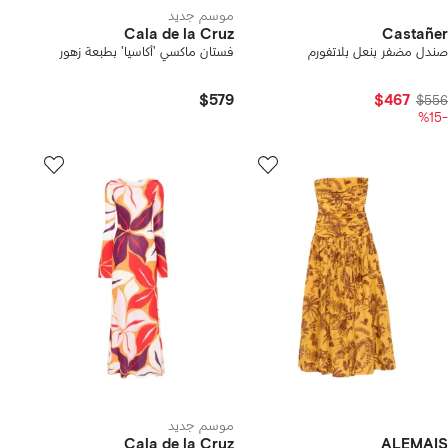
موسم جديد
Cala de la Cruz
Castañer
صندل مضفر بنعل بلاتفورم
فستان ماكسي 'أكاسيا' بطبعة زهور
$579
$467
$556
-%15
موسم جديد
Cala de la Cruz
ALEMAIS