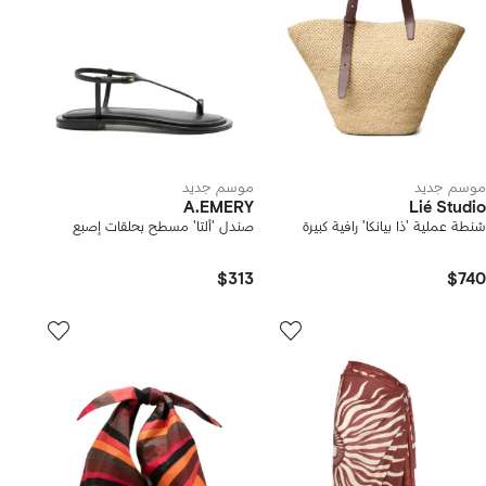
موسم جديد
موسم جديد
A.EMERY
Lié Studio
شنطة عملية 'ذا بيانكا' رافية كبيرة
صندل 'ألتا' مسطح بحلقات إصبع
$313
$740