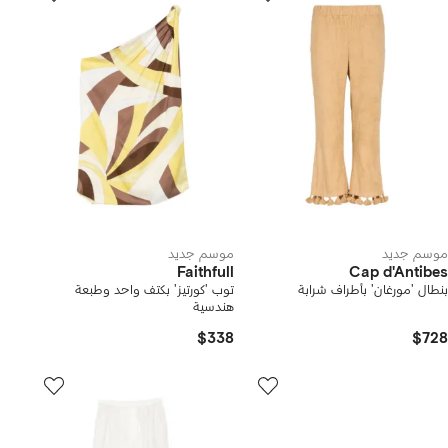
موسم جديد
موسم جديد
Faithfull
Cap d'Antibes
بنطال 'مورغان' بأطراف شرابة
توب 'كورتيز' بكتف واحد وطبعة
هندسية
$338
$728