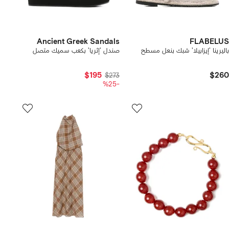
Ancient Greek Sandals
FLABELUS
باليرينا 'إيزابيلا' شبك بنعل مسطح
صندل 'إثريا' بكعب سميك متصل
$195
$260
$273
-%25