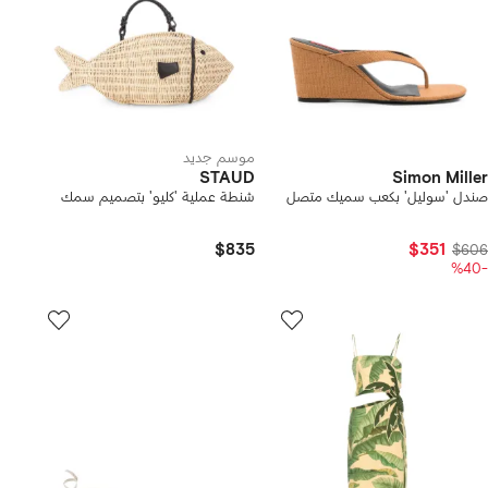
موسم جديد
STAUD
Simon Miller
صندل 'سوليل' بكعب سميك متصل
شنطة عملية 'كليو' بتصميم سمك
$835
$351
$606
-%40