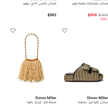
فستان مكشكشة بطبعة زهور
فستان ماكسي 'أماي' بزهور
$982
$806
$1,803
-%55
Simon Miller
Simon Miller
صندل 'رافيا كرو' مخطط
شنطة كتف 'إيسلا' رافية