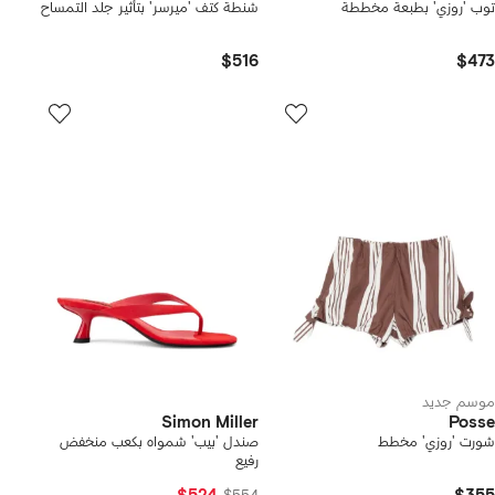
توب 'روزي' بطبعة مخططة
شنطة كتف 'ميرسر' بتأثير جلد التمساح
$516
$473
موسم جديد
Simon Miller
Posse
شورت 'روزي' مخطط
صندل 'بيب' شمواه بكعب منخفض
رفيع