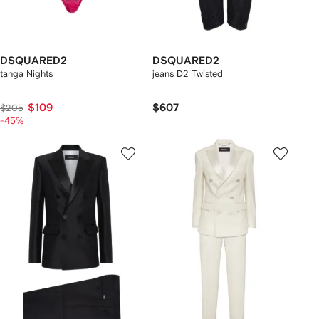
DSQUARED2
DSQUARED2
tanga Nights
jeans D2 Twisted
$109
$607
$205
-45%