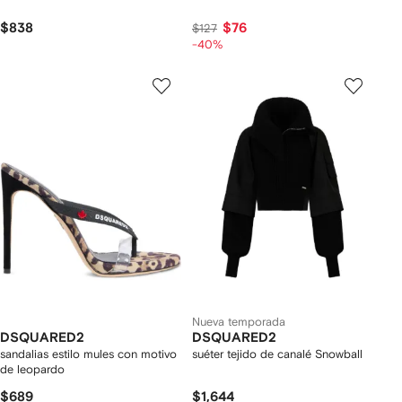
$838
$76
$127
-40%
Nueva temporada
DSQUARED2
DSQUARED2
sandalias estilo mules con motivo
suéter tejido de canalé Snowball
de leopardo
$689
$1,644