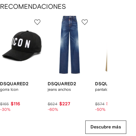
RECOMENDACIONES
Mostrando
1
2
3
de
de
de
de
12
12
12
2
rtículos
DSQUARED2
DSQUARED2
DSQUARED2
gorra Icon
jeans anchos
pantalones con pinzas
$116
$227
$278
$165
$624
$574
-30%
-60%
-50%
Descubre más