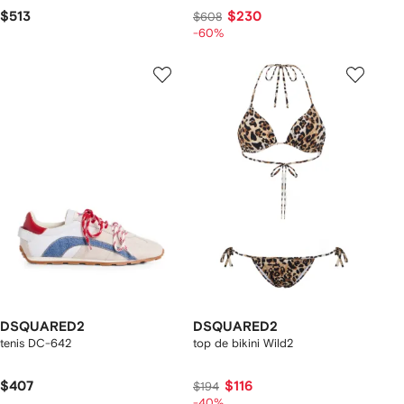
$513
$230
$608
-60%
DSQUARED2
DSQUARED2
tenis DC-642
top de bikini Wild2
$407
$116
$194
-40%