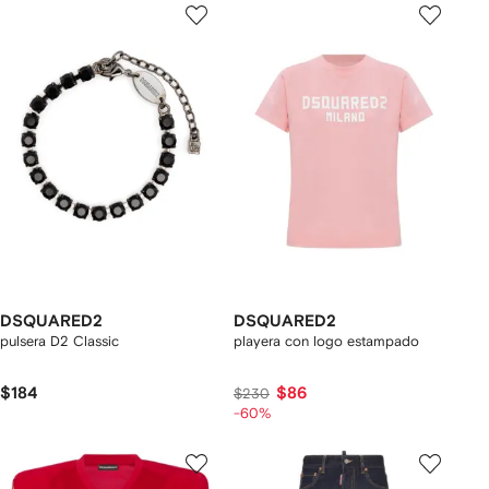
DSQUARED2
DSQUARED2
pulsera D2 Classic
playera con logo estampado
$184
$86
$230
-60%