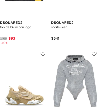
DSQUARED2
DSQUARED2
top de bikini con logo
shorts Jean
$93
$541
$155
-40%