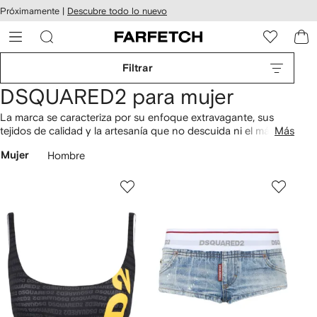
cesibilidad
Ir al
Próximamente |
Descubre todo lo nuevo
contenido
ARFETCH
principal
Filtrar
DSQUARED2 para mujer
La marca se caracteriza por su enfoque extravagante, sus
tejidos de calidad y la artesanía que no descuida ni el más
Más
mínimo detalle, lo que queda reflejado en sus
abrigos
,
zapatos
Mujer
Hombre
y
prendas en mezclilla
.