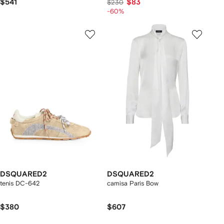
$541
$83
$230
-60%
DSQUARED2
DSQUARED2
tenis DC-642
camisa Paris Bow
$380
$607