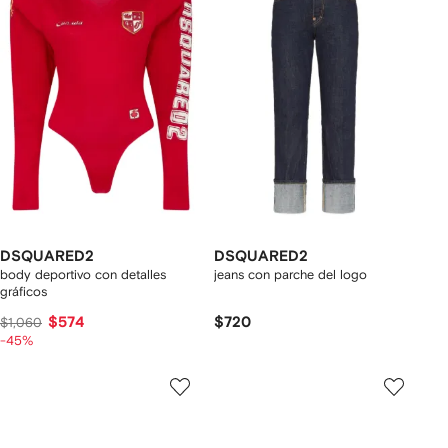
DSQUARED2
DSQUARED2
body deportivo con detalles
jeans con parche del logo
gráficos
$574
$720
$1,060
-45%