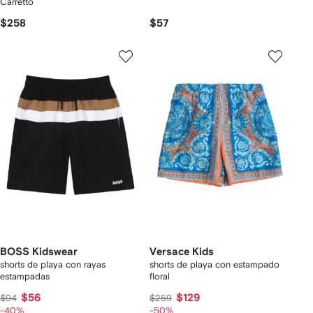
Carretto
$258
$57
BOSS Kidswear
Versace Kids
shorts de playa con rayas
shorts de playa con estampado
estampadas
floral
$56
$129
$94
$259
-40%
-50%