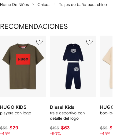
Home De Niños
Chicos
Trajes de baño para chico
RECOMENDACIONES
Mostrando
1
2
3
de
de
de
de
12
12
12
2
rtículos
HUGO KIDS
Diesel Kids
HUGO KIDS
playera con logo
traje deportivo con
box-logo cotton T-shi
detalle del logo
$29
$63
$29
$52
$126
$52
-45%
-50%
-45%