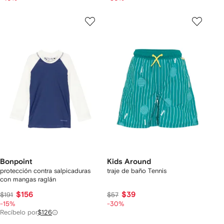
Bonpoint
Kids Around
protección contra salpicaduras
traje de baño Tennis
con mangas raglán
$156
$39
$191
$57
-15%
-30%
Recíbelo por
$126