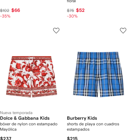
floral
$66
$52
$102
$75
-35%
-30%
Nueva temporada
Dolce & Gabbana Kids
Burberry Kids
bóxer de nylon con estampado
shorts de playa con cuadros
Mayólica
estampados
$237
$215