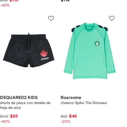
$110
$114
$188
-40%
DSQUARED2 KIDS
Roarsome
shorts de playa con detalle de
chaleco Spike The Dinosaur
hoja de arce
$65
$46
$108
$58
-40%
-20%