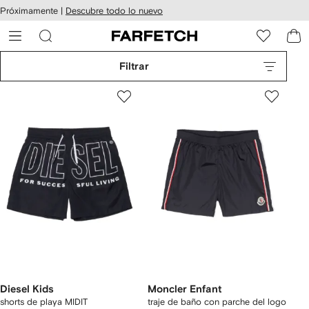
cesibilidad
Ir al
Próximamente |
Descubre todo lo nuevo
contenido
ARFETCH
principal
Filtrar
Diesel Kids
Moncler Enfant
shorts de playa MIDIT
traje de baño con parche del logo