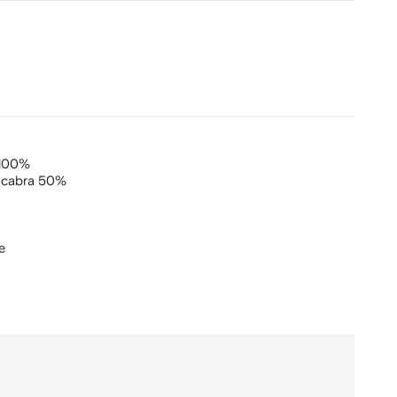
 100%
e cabra 50%
e