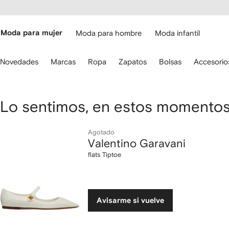
cesibilidad
Ir al
contenido
ARFETCH
principal
Moda para mujer
Moda para hombre
Moda infantil
iliza
Novedades
Marcas
Ropa
Zapatos
Bolsas
Accesorio
s
lechas
el
eclado
Valentino
Lo sentimos, en estos momentos 
ara
avegar.
Garavani
Agotado
Valentino Garavani
flats
flats Tiptoe
Tiptoe
Avisarme si vuelve